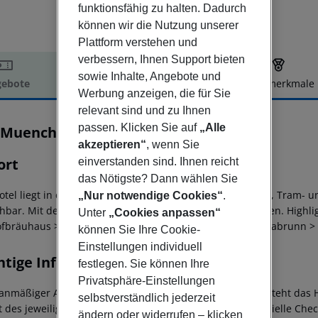
funktionsfähig zu halten. Dadurch
können wir die Nutzung unserer
Plattform verstehen und
verbessern, Ihnen Support bieten
sowie Inhalte, Angebote und
ebote
Hotelbeschreibung
Hotelmerkmale
Werbung anzeigen, die für Sie
elbeschreibung
relevant sind und zu Ihnen
passen. Klicken Sie auf
„Alle
s Muenchen City Ost Hotel
3
akzeptieren“
, wenn Sie
ort
einverstanden sind. Ihnen reicht
das Nötigste? Dann wählen Sie
otel liegt in direkter Nähe zum Ostbahnhof (2.5 km). Bus-, Tram- u
„Nur notwendige Cookies“
.
chbar. Mit der S8 erreichen Sie den Airport ohne Umsteigen.
Highlig
Unter
„Cookies anpassen“
fbräuhaus > 5 km
Englischer Garten > 5 km
Tierpark Hellabrunn >
können Sie Ihre Cookie-
Einstellungen individuell
htige Informationen
festlegen. Sie können Ihre
Privatsphäre-Einstellungen
lanmäßiger Ankunft im Zielgebiet ab 04:00 Uhr morgens steht das H
selbstverständlich jederzeit
t des jeweiligen Hotels zur Verfügung. Ebenso ist die offizielle Ch
ändern oder widerrufen – klicken