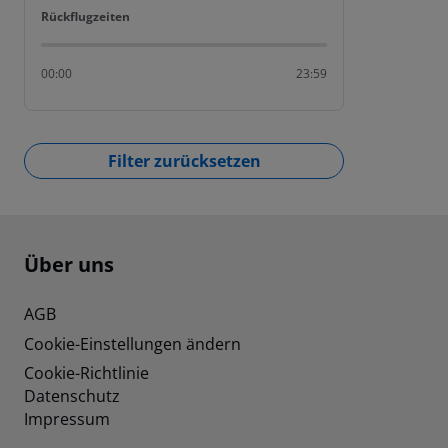
Rückflugzeiten
Rückflugzeiten
00:00
23:59
Filter zurücksetzen
Footer
Footer navigation
Über uns
AGB
Cookie-Einstellungen ändern
Cookie-Richtlinie
Datenschutz
Impressum