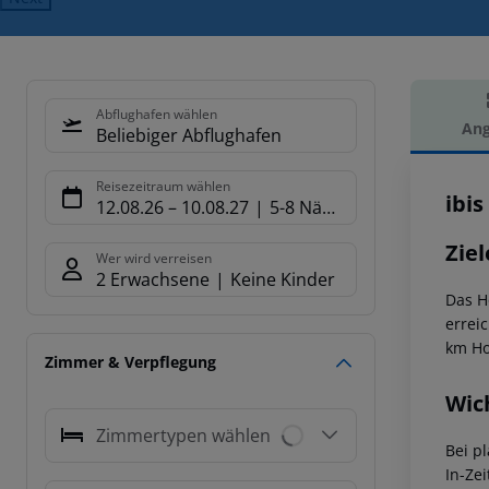
Abflughafen wählen
Ang
Beliebiger Abflughafen
Hot
Reisezeitraum wählen
ibi
12.08.26
–
10.08.27
5-8 Nächte
Ziel
Wer wird verreisen
2 Erwachsene
Keine Kinder
Das H
errei
km
Ho
Zimmer & Verpflegung
Wic
Zimmertypen wählen
Bei p
In-Zei