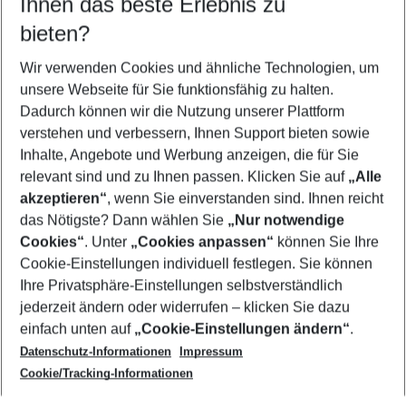
Ihnen das beste Erlebnis zu
09.08.26
–
07.08.27
5-8 Nächte
bieten?
Wer wird verreisen
2 Erwachsene
Keine Kinder
Wir verwenden Cookies und ähnliche Technologien, um
unsere Webseite für Sie funktionsfähig zu halten.
Mehr Filter anzeigen
Dadurch können wir die Nutzung unserer Plattform
verstehen und verbessern, Ihnen Support bieten sowie
Inhalte, Angebote und Werbung anzeigen, die für Sie
relevant sind und zu Ihnen passen. Klicken Sie auf
„Alle
akzeptieren“
, wenn Sie einverstanden sind. Ihnen reicht
das Nötigste? Dann wählen Sie
„Nur notwendige
Footer
Cookies“
. Unter
„Cookies anpassen“
können Sie Ihre
Footer navigation
Cookie-Einstellungen individuell festlegen. Sie können
Über uns
Ihre Privatsphäre-Einstellungen selbstverständlich
AGB
jederzeit ändern oder widerrufen – klicken Sie dazu
Service & Hilfe
Cookie-Einstellungen ändern
einfach unten auf
„Cookie-Einstellungen ändern“
.
Barrierefreies Reisen
Datenschutz-Informationen
Impressum
Cookie-Richtlinie
Folgen Sie uns
Check-in
Cookie/Tracking-Informationen
Datenschutz
FAQ
Impressum