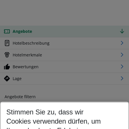
Angebote
Hotelbeschreibung
Hotelmerkmale
Bewertungen
Lage
Angebote filtern
Ändern Sie Ihre Kriterien nach Ihren Wünschen
Stimmen Sie zu, dass wir
Abflughafen wählen
Beliebiger Abflughafen
Cookies verwenden dürfen, um
Reisezeitraum wählen