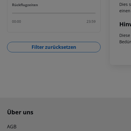
Dies 
Rückflugzeiten
Rückflugzeiten
einen
00:00
23:59
Hin
Diese
Bedür
Filter zurücksetzen
Footer
Footer navigation
Über uns
AGB