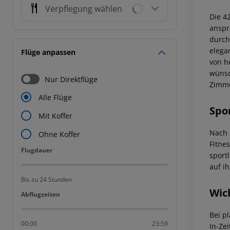
Verpflegung wählen
Die 4
anspr
durch
elega
Flüge anpassen
von h
wünsc
Nur Direktflüge
Zimme
Alle Flüge
Spo
Mit Koffer
Nach 
Ohne Koffer
Fitne
Flugdauer
Flugdauer
sport
auf i
Bis zu 24 Stunden
Wic
Abflugzeiten
Abflugzeiten
Bei p
00:00
23:59
In-Zei