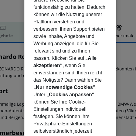
funktionsfähig zu halten. Dadurch
können wir die Nutzung unserer
Plattform verstehen und
verbessern, Ihnen Support bieten
ebote
Hotelbeschreibung
Hotelmerkmale
sowie Inhalte, Angebote und
Werbung anzeigen, die für Sie
elbeschreibung
relevant sind und zu Ihnen
nardo Royal Hotel Munich
passen. Klicken Sie auf
„Alle
4
akzeptieren“
, wenn Sie
EONARDO ROYAL HOTEL MUNICH besticht durch einen gekonnten Mix
einverstanden sind. Ihnen reicht
attung und einem gelungenen Farbkonzept.
das Nötigste? Dann wählen Sie
„Nur notwendige Cookies“
.
ort
Unter
„Cookies anpassen“
können Sie Ihre Cookie-
inmalige Lage am Olympiapark in unmittelbarer Nähe zur BMW-Wel
Einstellungen individuell
en-Aufenthalt. Von hier gelangt man schnell zum Flughafen (30km
festlegen. Sie können Ihre
und Bergen. Selbstverständlich ist auch die Münchner Innenstadt
Privatsphäre-Einstellungen
selbstverständlich jederzeit
merbeschreibung