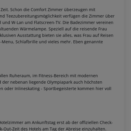
Zeit.
Schon die Comfort Zimmer überzeugen mit
und Teezubereitungsmöglichkeit verfügen die Zimmer über
el und W-Lan und Flatscreen-TV. Die Badezimmer vereinen
hltuenden Wärmelampe. Speziell auf die reisende Frau
lusiven Ausstattung bieten sie alles, was Frau auf Reisen
-Menu, Schlafbrille und vieles mehr. Eben genannte
 akzeptieren
ollen Ruheraum, im Fitness-Bereich mit modernen
rd der nebenan liegende Olympiapark auch höchsten
 oder Inlineskating - Sportbegeisterte kommen hier voll
otelzimmer am Ankunftstag erst ab der offiziellen Check-
eck-Out-Zeit des Hotels am Tag der Abreise einzuhalten.