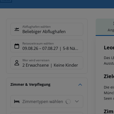
Abflughafen wählen
Ang
Beliebiger Abflughafen
Hot
Reisezeitraum wählen
Leo
09.08.26
–
07.08.27
5-8 Nächte
Das L
Wer wird verreisen
Ausst
2 Erwachsene
Keine Kinder
Ziel
Zimmer & Verpflegung
Die e
Münch
Seen 
Zimmertypen wählen
Zim