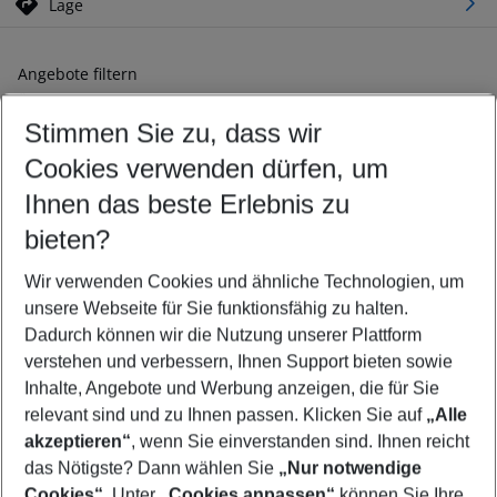
Lage
Angebote filtern
Ändern Sie Ihre Kriterien nach Ihren Wünschen
Stimmen Sie zu, dass wir
Abflughafen wählen
Beliebiger Abflughafen
Cookies verwenden dürfen, um
Reisezeitraum wählen
Ihnen das beste Erlebnis zu
10.08.26
–
08.08.27
5-8 Nächte
bieten?
Wer wird verreisen
2 Erwachsene
Keine Kinder
Wir verwenden Cookies und ähnliche Technologien, um
unsere Webseite für Sie funktionsfähig zu halten.
Mehr Filter anzeigen
Dadurch können wir die Nutzung unserer Plattform
verstehen und verbessern, Ihnen Support bieten sowie
Inhalte, Angebote und Werbung anzeigen, die für Sie
relevant sind und zu Ihnen passen. Klicken Sie auf
„Alle
akzeptieren“
, wenn Sie einverstanden sind. Ihnen reicht
das Nötigste? Dann wählen Sie
„Nur notwendige
Footer
Cookies“
. Unter
„Cookies anpassen“
können Sie Ihre