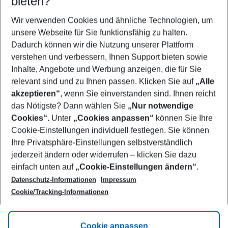
bieten?
Wer wird verreisen
2 Erwachsene
Keine Kinder
Wir verwenden Cookies und ähnliche Technologien, um
unsere Webseite für Sie funktionsfähig zu halten.
Mehr Filter anzeigen
Dadurch können wir die Nutzung unserer Plattform
verstehen und verbessern, Ihnen Support bieten sowie
Inhalte, Angebote und Werbung anzeigen, die für Sie
relevant sind und zu Ihnen passen. Klicken Sie auf
„Alle
akzeptieren“
, wenn Sie einverstanden sind. Ihnen reicht
das Nötigste? Dann wählen Sie
„Nur notwendige
Footer
Cookies“
. Unter
„Cookies anpassen“
können Sie Ihre
Footer navigation
Cookie-Einstellungen individuell festlegen. Sie können
Über uns
Ihre Privatsphäre-Einstellungen selbstverständlich
AGB
jederzeit ändern oder widerrufen – klicken Sie dazu
Service & Hilfe
Cookie-Einstellungen ändern
einfach unten auf
„Cookie-Einstellungen ändern“
.
Barrierefreies Reisen
Datenschutz-Informationen
Impressum
Cookie-Richtlinie
Folgen Sie uns
Check-in
Cookie/Tracking-Informationen
Datenschutz
FAQ
Impressum
Flugbeschränkungen
Hilfe & Kontakt
Cookie anpassen