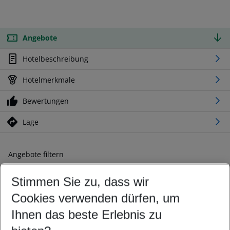
Angebote
Hotelbeschreibung
Hotelmerkmale
Bewertungen
Lage
Angebote filtern
Ändern Sie Ihre Kriterien nach Ihren Wünschen
Stimmen Sie zu, dass wir
Abflughafen wählen
Beliebiger Abflughafen
Cookies verwenden dürfen, um
Reisezeitraum wählen
Ihnen das beste Erlebnis zu
10.08.26
–
08.08.27
5-8 Nächte