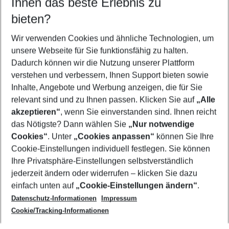
Ihnen das beste Erlebnis zu
07.08.26
–
05.08.27
5-8 Nächte
bieten?
Wer wird verreisen
2 Erwachsene
Keine Kinder
Wir verwenden Cookies und ähnliche Technologien, um
unsere Webseite für Sie funktionsfähig zu halten.
Mehr Filter anzeigen
Dadurch können wir die Nutzung unserer Plattform
verstehen und verbessern, Ihnen Support bieten sowie
Inhalte, Angebote und Werbung anzeigen, die für Sie
relevant sind und zu Ihnen passen. Klicken Sie auf
„Alle
akzeptieren“
, wenn Sie einverstanden sind. Ihnen reicht
das Nötigste? Dann wählen Sie
„Nur notwendige
Footer
Cookies“
. Unter
„Cookies anpassen“
können Sie Ihre
Footer navigation
Cookie-Einstellungen individuell festlegen. Sie können
Über uns
Ihre Privatsphäre-Einstellungen selbstverständlich
AGB
jederzeit ändern oder widerrufen – klicken Sie dazu
Service & Hilfe
Cookie-Einstellungen ändern
einfach unten auf
„Cookie-Einstellungen ändern“
.
Barrierefreies Reisen
Datenschutz-Informationen
Impressum
Cookie-Richtlinie
Folgen Sie uns
Check-in
Cookie/Tracking-Informationen
Datenschutz
FAQ
Impressum