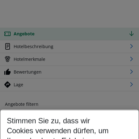
Angebote
Hotelbeschreibung
Hotelmerkmale
Bewertungen
Lage
Angebote filtern
Ändern Sie Ihre Kriterien nach Ihren Wünschen
Stimmen Sie zu, dass wir
Abflughafen wählen
Beliebiger Abflughafen
Cookies verwenden dürfen, um
Reisezeitraum wählen