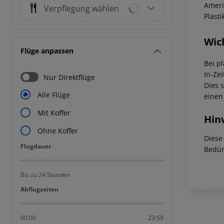
Ameri
Verpflegung wählen
Plasti
Wic
Flüge anpassen
Bei p
In-Zei
Nur Direktflüge
Dies 
Alle Flüge
einen
Mit Koffer
Hin
Ohne Koffer
Diese
Flugdauer
Flugdauer
Bedür
Bis zu 24 Stunden
Abflugzeiten
Abflugzeiten
00:00
23:59