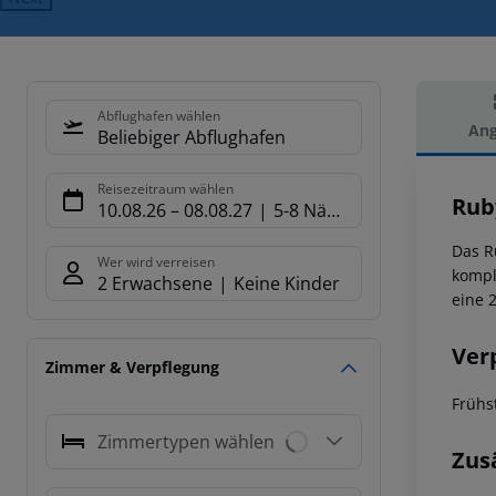
Abflughafen wählen
Ang
Beliebiger Abflughafen
Hot
Reisezeitraum wählen
Rub
10.08.26
–
08.08.27
5-8 Nächte
Das R
Wer wird verreisen
kompl
2 Erwachsene
Keine Kinder
eine 
Ver
Zimmer & Verpflegung
Frühs
Zimmertypen wählen
Zus