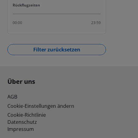
Rückflugzeiten
Rückflugzeiten
00:00
23:59
Filter zurücksetzen
Footer
Footer navigation
Über uns
AGB
Cookie-Einstellungen ändern
Cookie-Richtlinie
Datenschutz
Impressum