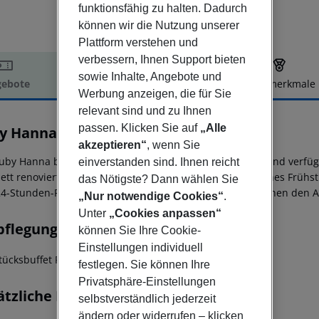
funktionsfähig zu halten. Dadurch
können wir die Nutzung unserer
Plattform verstehen und
verbessern, Ihnen Support bieten
sowie Inhalte, Angebote und
ebote
Hotelbeschreibung
Hotelmerkmale
Werbung anzeigen, die für Sie
elbeschreibung
relevant sind und zu Ihnen
passen. Klicken Sie auf
„Alle
y Hanna
akzeptieren“
, wenn Sie
uby Hanna befindet sich im Stadtzentrum von Stuttgart und verfü
einverstanden sind. Ihnen reicht
ett renoviert und bietet eine 24-Stunden-Bar, ein köstliches Frühs
das Nötigste? Dann wählen Sie
24-Stunden-Rezeption sowie ein schneller Check-out machen den A
„Nur notwendige Cookies“
.
Unter
„Cookies anpassen“
pflegung
können Sie Ihre Cookie-
Einstellungen individuell
tücksbuffet
Frühstück
Snacks
festlegen. Sie können Ihre
Privatsphäre-Einstellungen
ätzliche Informationen
selbstverständlich jederzeit
ändern oder widerrufen – klicken