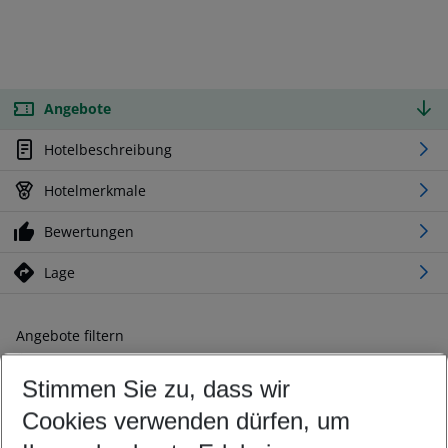
Angebote
Hotelbeschreibung
Hotelmerkmale
Bewertungen
Lage
Angebote filtern
Ändern Sie Ihre Kriterien nach Ihren Wünschen
Stimmen Sie zu, dass wir
Abflughafen wählen
Beliebiger Abflughafen
Cookies verwenden dürfen, um
Reisezeitraum wählen