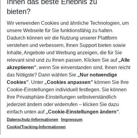
Ihnen das beste Erlebnis zu
07.08.26
–
05.08.27
5-8 Nächte
bieten?
Wer wird verreisen
2 Erwachsene
Keine Kinder
Wir verwenden Cookies und ähnliche Technologien, um
unsere Webseite für Sie funktionsfähig zu halten.
Mehr Filter anzeigen
Dadurch können wir die Nutzung unserer Plattform
verstehen und verbessern, Ihnen Support bieten sowie
Inhalte, Angebote und Werbung anzeigen, die für Sie
relevant sind und zu Ihnen passen. Klicken Sie auf
„Alle
akzeptieren“
, wenn Sie einverstanden sind. Ihnen reicht
das Nötigste? Dann wählen Sie
„Nur notwendige
Footer
Cookies“
. Unter
„Cookies anpassen“
können Sie Ihre
Footer navigation
Cookie-Einstellungen individuell festlegen. Sie können
Über uns
Ihre Privatsphäre-Einstellungen selbstverständlich
AGB
jederzeit ändern oder widerrufen – klicken Sie dazu
Service & Hilfe
Cookie-Einstellungen ändern
einfach unten auf
„Cookie-Einstellungen ändern“
.
Barrierefreies Reisen
Datenschutz-Informationen
Impressum
Cookie-Richtlinie
Folgen Sie uns
Check-in
Cookie/Tracking-Informationen
Datenschutz
FAQ
Impressum