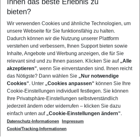
Ihnen das beste Erlebnis zu
12.08.26
–
10.08.27
5-8 Nächte
bieten?
Wer wird verreisen
2 Erwachsene
Keine Kinder
Wir verwenden Cookies und ähnliche Technologien, um
unsere Webseite für Sie funktionsfähig zu halten.
Mehr Filter anzeigen
Dadurch können wir die Nutzung unserer Plattform
verstehen und verbessern, Ihnen Support bieten sowie
Inhalte, Angebote und Werbung anzeigen, die für Sie
relevant sind und zu Ihnen passen. Klicken Sie auf
„Alle
akzeptieren“
, wenn Sie einverstanden sind. Ihnen reicht
das Nötigste? Dann wählen Sie
„Nur notwendige
Footer
Cookies“
. Unter
„Cookies anpassen“
können Sie Ihre
Footer navigation
Cookie-Einstellungen individuell festlegen. Sie können
Über uns
Ihre Privatsphäre-Einstellungen selbstverständlich
AGB
jederzeit ändern oder widerrufen – klicken Sie dazu
Service & Hilfe
Cookie-Einstellungen ändern
einfach unten auf
„Cookie-Einstellungen ändern“
.
Barrierefreies Reisen
Datenschutz-Informationen
Impressum
Cookie-Richtlinie
Folgen Sie uns
Check-in
Cookie/Tracking-Informationen
Datenschutz
FAQ
Impressum