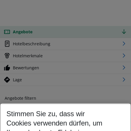
Angebote
Hotelbeschreibung
Hotelmerkmale
Bewertungen
Lage
Angebote filtern
Ändern Sie Ihre Kriterien nach Ihren Wünschen
Stimmen Sie zu, dass wir
Abflughafen wählen
Beliebiger Abflughafen
Cookies verwenden dürfen, um
Reisezeitraum wählen