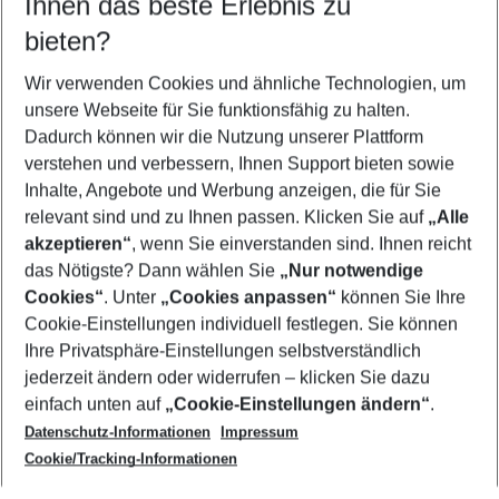
Ihnen das beste Erlebnis zu
09.08.26
–
07.08.27
5-8 Nächte
bieten?
Wer wird verreisen
2 Erwachsene
Keine Kinder
Wir verwenden Cookies und ähnliche Technologien, um
unsere Webseite für Sie funktionsfähig zu halten.
Mehr Filter anzeigen
Dadurch können wir die Nutzung unserer Plattform
verstehen und verbessern, Ihnen Support bieten sowie
Inhalte, Angebote und Werbung anzeigen, die für Sie
relevant sind und zu Ihnen passen. Klicken Sie auf
„Alle
akzeptieren“
, wenn Sie einverstanden sind. Ihnen reicht
das Nötigste? Dann wählen Sie
„Nur notwendige
Footer
Cookies“
. Unter
„Cookies anpassen“
können Sie Ihre
Footer navigation
Cookie-Einstellungen individuell festlegen. Sie können
Über uns
Ihre Privatsphäre-Einstellungen selbstverständlich
AGB
jederzeit ändern oder widerrufen – klicken Sie dazu
Service & Hilfe
Cookie-Einstellungen ändern
einfach unten auf
„Cookie-Einstellungen ändern“
.
Barrierefreies Reisen
Datenschutz-Informationen
Impressum
Cookie-Richtlinie
Folgen Sie uns
Check-in
Cookie/Tracking-Informationen
Datenschutz
FAQ
Impressum