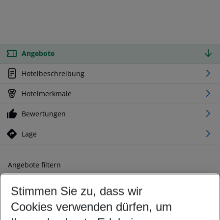
Angebote
Hotelbeschreibung
Hotelmerkmale
Bewertungen
Lage
Angebote filtern
Ändern Sie Ihre Kriterien nach Ihren Wünschen
Stimmen Sie zu, dass wir
Abflughafen wählen
Beliebiger Abflughafen
Cookies verwenden dürfen, um
Reisezeitraum wählen