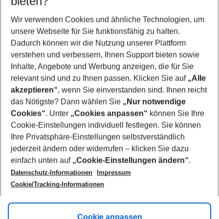
bieten?
Wer wird verreisen
2 Erwachsene
Keine Kinder
Wir verwenden Cookies und ähnliche Technologien, um
unsere Webseite für Sie funktionsfähig zu halten.
Mehr Filter anzeigen
Dadurch können wir die Nutzung unserer Plattform
verstehen und verbessern, Ihnen Support bieten sowie
Inhalte, Angebote und Werbung anzeigen, die für Sie
relevant sind und zu Ihnen passen. Klicken Sie auf
„Alle
akzeptieren“
, wenn Sie einverstanden sind. Ihnen reicht
das Nötigste? Dann wählen Sie
„Nur notwendige
Footer
Cookies“
. Unter
„Cookies anpassen“
können Sie Ihre
Footer navigation
Cookie-Einstellungen individuell festlegen. Sie können
Über uns
Ihre Privatsphäre-Einstellungen selbstverständlich
AGB
jederzeit ändern oder widerrufen – klicken Sie dazu
Service & Hilfe
Cookie-Einstellungen ändern
einfach unten auf
„Cookie-Einstellungen ändern“
.
Barrierefreies Reisen
Datenschutz-Informationen
Impressum
Cookie-Richtlinie
Folgen Sie uns
Check-in
Cookie/Tracking-Informationen
Datenschutz
FAQ
Impressum
Flugbeschränkungen
Hilfe & Kontakt
Cookie anpassen