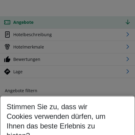
Angebote
Hotelbeschreibung
Hotelmerkmale
Bewertungen
Lage
Angebote filtern
Ändern Sie Ihre Kriterien nach Ihren Wünschen
Stimmen Sie zu, dass wir
Abflughafen wählen
Beliebiger Abflughafen
Cookies verwenden dürfen, um
Reisezeitraum wählen
Ihnen das beste Erlebnis zu
08.08.26
–
06.08.27
5-8 Nächte