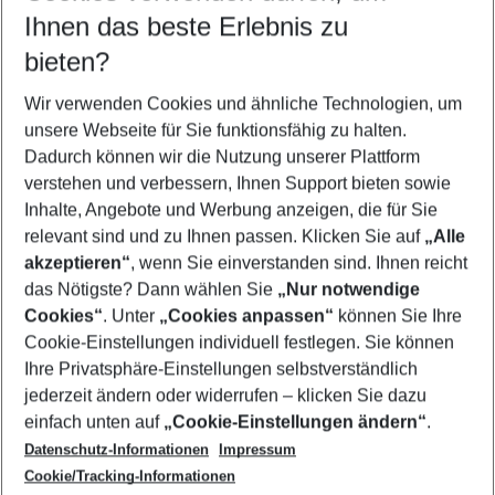
Reisezeitraum wählen
Ihnen das beste Erlebnis zu
11.08.26
–
09.08.27
5-8 Nächte
bieten?
Wer wird verreisen
2 Erwachsene
Keine Kinder
Wir verwenden Cookies und ähnliche Technologien, um
unsere Webseite für Sie funktionsfähig zu halten.
Mehr Filter anzeigen
Dadurch können wir die Nutzung unserer Plattform
verstehen und verbessern, Ihnen Support bieten sowie
Inhalte, Angebote und Werbung anzeigen, die für Sie
relevant sind und zu Ihnen passen. Klicken Sie auf
„Alle
akzeptieren“
, wenn Sie einverstanden sind. Ihnen reicht
das Nötigste? Dann wählen Sie
„Nur notwendige
Footer
Cookies“
. Unter
„Cookies anpassen“
können Sie Ihre
Footer navigation
Cookie-Einstellungen individuell festlegen. Sie können
Über uns
Ihre Privatsphäre-Einstellungen selbstverständlich
AGB
jederzeit ändern oder widerrufen – klicken Sie dazu
Service & Hilfe
Cookie-Einstellungen ändern
einfach unten auf
„Cookie-Einstellungen ändern“
.
Barrierefreies Reisen
Datenschutz-Informationen
Impressum
Cookie-Richtlinie
Folgen Sie uns
Check-in
Cookie/Tracking-Informationen
Datenschutz