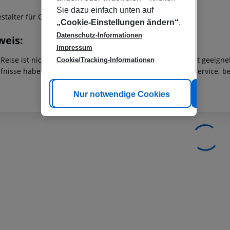
Sie dazu einfach unten auf
stalter für Check-In: 18
„Cookie-Einstellungen ändern“
.
Datenschutz-Informationen
weis:
Impressum
 Reise ist nicht für Personen mit eingeschränkter Mobilität geeign
Cookie/Tracking-Informationen
fnisse haben, wenden Sie sich bitte an unseren Kundenservice, be
Cookie anpassen
Nur notwendige Cookies
Alle