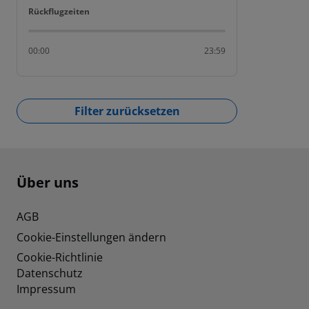
Rückflugzeiten
Rückflugzeiten
00:00
23:59
Filter zurücksetzen
Footer
Footer navigation
Über uns
AGB
Cookie-Einstellungen ändern
Cookie-Richtlinie
Datenschutz
Impressum