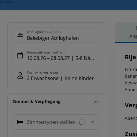
Abflughafen wählen
Ang
Beliebiger Abflughafen
Hot
Reisezeitraum wählen
Rij
10.08.26
–
08.08.27
5-8 Nächte
Ein k
Wer wird verreisen
benan
2 Erwachsene
Keine Kinder
des w
Anneh
Zimmer & Verpflegung
Ver
Abend
Zimmertypen wählen
Zus