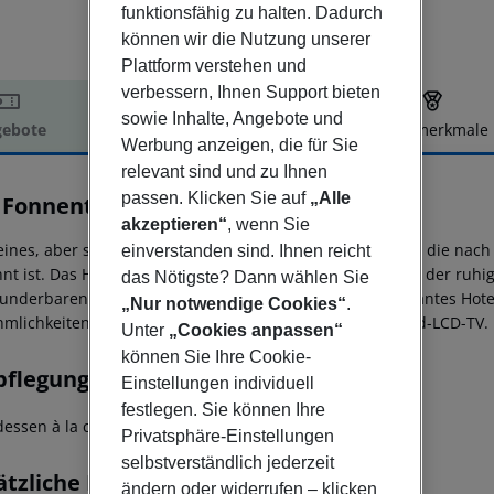
funktionsfähig zu halten. Dadurch
können wir die Nutzung unserer
Plattform verstehen und
verbessern, Ihnen Support bieten
sowie Inhalte, Angebote und
ebote
Hotelbeschreibung
Hotelmerkmale
Werbung anzeigen, die für Sie
elbeschreibung
relevant sind und zu Ihnen
passen. Klicken Sie auf
„Alle
a Fonnental Design Hotel
4
akzeptieren“
, wenn Sie
leines, aber sehr gemütliches Designhotel in einer Straße, die nac
einverstanden sind. Ihnen reicht
nt ist. Das Hotel bietet einen ruhigen Aufenthalt in einer der ru
das Nötigste? Dann wählen Sie
underbaren Kadriorg Schlosses und Parks. Unser charmantes Hot
„Nur notwendige Cookies“
.
mlichkeiten wie kostenfreiem WLAN und einem Flachbild-LCD-TV.
Unter
„Cookies anpassen“
können Sie Ihre Cookie-
pflegung
Einstellungen individuell
festlegen. Sie können Ihre
essen à la carte
À-la-carte-Frühstück
Privatsphäre-Einstellungen
selbstverständlich jederzeit
ätzliche Informationen
ändern oder widerrufen – klicken