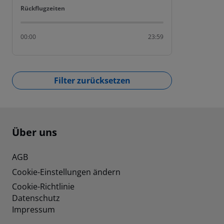
Rückflugzeiten
Rückflugzeiten
00:00
23:59
Filter zurücksetzen
Footer
Footer navigation
Über uns
AGB
Cookie-Einstellungen ändern
Cookie-Richtlinie
Datenschutz
Impressum