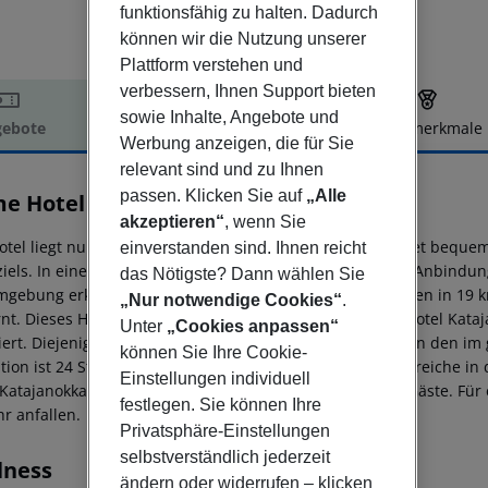
funktionsfähig zu halten. Dadurch
können wir die Nutzung unserer
Plattform verstehen und
verbessern, Ihnen Support bieten
sowie Inhalte, Angebote und
ebote
Hotelbeschreibung
Hotelmerkmale
Werbung anzeigen, die für Sie
elbeschreibung
relevant sind und zu Ihnen
passen. Klicken Sie auf
„Alle
e Hotel Katajanokka
4
akzeptieren“
, wenn Sie
otel liegt nur 900 m vom Stadtzentrum entfernt und bietet beque
einverstanden sind. Ihnen reicht
ziels. In einer Entfernung von 50 m können die Reisende Anbindun
das Nötigste? Dann wählen Sie
mgebung erkunden können. Kunden können den Flughafen in 19 km 
„Nur notwendige Cookies“
.
rnt. Dieses Hotel umfasst insgesamt 106 Zimmer. Home Hotel Kata
Unter
„Cookies anpassen“
iert. Diejenigen, die in dieser Einrichtung wohnen, können den i
können Sie Ihre Cookie-
tion ist 24 Stunden täglich besetzt. Die Gemeinschaftsbereiche in 
Einstellungen individuell
 Katajanokka bietet einen Parkplatz für den Komfort der Gäste. Für
festlegen. Sie können Ihre
r anfallen.
Privatsphäre-Einstellungen
selbstverständlich jederzeit
lness
ändern oder widerrufen – klicken