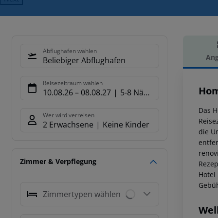
Abflughafen wählen
Ang
Beliebiger Abflughafen
Hot
Reisezeitraum wählen
Hom
10.08.26
–
08.08.27
5-8 Nächte
Das H
Wer wird verreisen
Reise
2 Erwachsene
Keine Kinder
die U
entfe
renov
Zimmer & Verpflegung
Rezep
Hotel
Gebüh
Zimmertypen wählen
Wel