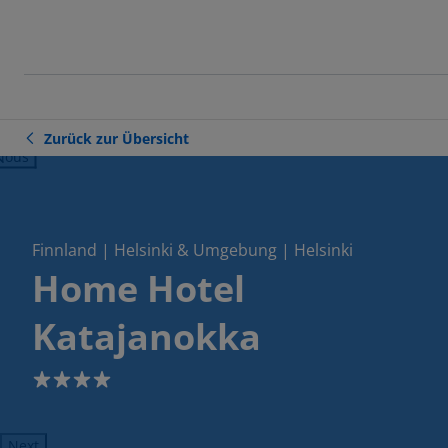
Zurück zur Übersicht
ious
Finnland | Helsinki & Umgebung | Helsinki
Home Hotel
Katajanokka
4
Next