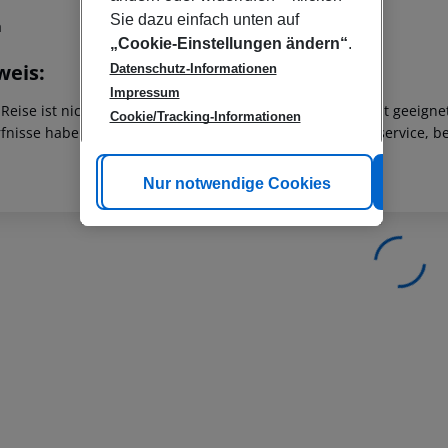
Sie dazu einfach unten auf
a
„Cookie-Einstellungen ändern“
.
weis:
Datenschutz-Informationen
Impressum
 Reise ist nicht für Personen mit eingeschränkter Mobilität geeign
Cookie/Tracking-Informationen
fnisse haben, wenden Sie sich bitte an unseren Kundenservice, be
Cookie anpassen
Nur notwendige Cookies
Alle