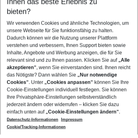
Ihnen das beste Erlebnis zu
10.08.26
–
08.08.27
5-8 Nächte
bieten?
Wer wird verreisen
2 Erwachsene
Keine Kinder
Wir verwenden Cookies und ähnliche Technologien, um
unsere Webseite für Sie funktionsfähig zu halten.
Mehr Filter anzeigen
Dadurch können wir die Nutzung unserer Plattform
verstehen und verbessern, Ihnen Support bieten sowie
Inhalte, Angebote und Werbung anzeigen, die für Sie
relevant sind und zu Ihnen passen. Klicken Sie auf
„Alle
akzeptieren“
, wenn Sie einverstanden sind. Ihnen reicht
das Nötigste? Dann wählen Sie
„Nur notwendige
Footer
Cookies“
. Unter
„Cookies anpassen“
können Sie Ihre
Footer navigation
Cookie-Einstellungen individuell festlegen. Sie können
Über uns
Ihre Privatsphäre-Einstellungen selbstverständlich
AGB
jederzeit ändern oder widerrufen – klicken Sie dazu
Service & Hilfe
Cookie-Einstellungen ändern
einfach unten auf
„Cookie-Einstellungen ändern“
.
Barrierefreies Reisen
Datenschutz-Informationen
Impressum
Cookie-Richtlinie
Folgen Sie uns
Check-in
Cookie/Tracking-Informationen
Datenschutz
FAQ
Impressum