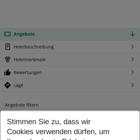
Angebote
Hotelbeschreibung
Hotelmerkmale
Bewertungen
Lage
Angebote filtern
Ändern Sie Ihre Kriterien nach Ihren Wünschen
Stimmen Sie zu, dass wir
Abflughafen wählen
Beliebiger Abflughafen
Cookies verwenden dürfen, um
Reisezeitraum wählen