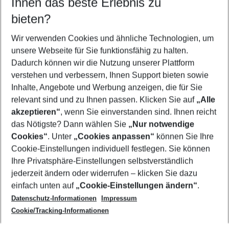
Ihnen das beste Erlebnis zu
08.08.26
–
06.08.27
5-8 Nächte
bieten?
Wer wird verreisen
2 Erwachsene
Keine Kinder
Wir verwenden Cookies und ähnliche Technologien, um
unsere Webseite für Sie funktionsfähig zu halten.
Mehr Filter anzeigen
Dadurch können wir die Nutzung unserer Plattform
verstehen und verbessern, Ihnen Support bieten sowie
Inhalte, Angebote und Werbung anzeigen, die für Sie
relevant sind und zu Ihnen passen. Klicken Sie auf
„Alle
akzeptieren“
, wenn Sie einverstanden sind. Ihnen reicht
das Nötigste? Dann wählen Sie
„Nur notwendige
Footer
Cookies“
. Unter
„Cookies anpassen“
können Sie Ihre
Footer navigation
Cookie-Einstellungen individuell festlegen. Sie können
Über uns
Ihre Privatsphäre-Einstellungen selbstverständlich
AGB
jederzeit ändern oder widerrufen – klicken Sie dazu
Service & Hilfe
Cookie-Einstellungen ändern
einfach unten auf
„Cookie-Einstellungen ändern“
.
Barrierefreies Reisen
Datenschutz-Informationen
Impressum
Cookie-Richtlinie
Folgen Sie uns
Check-in
Cookie/Tracking-Informationen
Datenschutz
FAQ
Impressum