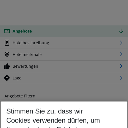
Angebote
Hotelbeschreibung
Hotelmerkmale
Bewertungen
Lage
Angebote filtern
Ändern Sie Ihre Kriterien nach Ihren Wünschen
Stimmen Sie zu, dass wir
Abflughafen wählen
Beliebiger Abflughafen
Cookies verwenden dürfen, um
Reisezeitraum wählen