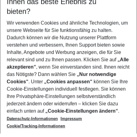
Ihnen das beste Erlebnis zu
09.08.26
–
07.08.27
5-8 Nächte
bieten?
Wer wird verreisen
2 Erwachsene
Keine Kinder
Wir verwenden Cookies und ähnliche Technologien, um
unsere Webseite für Sie funktionsfähig zu halten.
Mehr Filter anzeigen
Dadurch können wir die Nutzung unserer Plattform
verstehen und verbessern, Ihnen Support bieten sowie
Inhalte, Angebote und Werbung anzeigen, die für Sie
relevant sind und zu Ihnen passen. Klicken Sie auf
„Alle
akzeptieren“
, wenn Sie einverstanden sind. Ihnen reicht
das Nötigste? Dann wählen Sie
„Nur notwendige
Footer
Cookies“
. Unter
„Cookies anpassen“
können Sie Ihre
Footer navigation
Cookie-Einstellungen individuell festlegen. Sie können
Über uns
Ihre Privatsphäre-Einstellungen selbstverständlich
AGB
jederzeit ändern oder widerrufen – klicken Sie dazu
Service & Hilfe
Cookie-Einstellungen ändern
einfach unten auf
„Cookie-Einstellungen ändern“
.
Barrierefreies Reisen
Datenschutz-Informationen
Impressum
Cookie-Richtlinie
Folgen Sie uns
Check-in
Cookie/Tracking-Informationen
Datenschutz
FAQ
Impressum