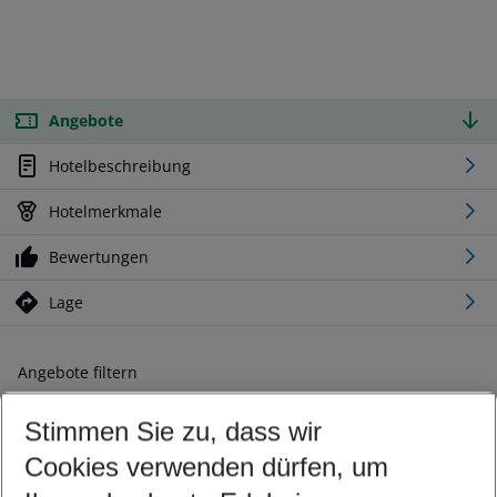
Angebote
Hotelbeschreibung
Hotelmerkmale
Bewertungen
Lage
Angebote filtern
Ändern Sie Ihre Kriterien nach Ihren Wünschen
Stimmen Sie zu, dass wir
Abflughafen wählen
Beliebiger Abflughafen
Cookies verwenden dürfen, um
Reisezeitraum wählen