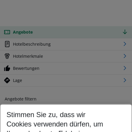
Angebote
Hotelbeschreibung
Hotelmerkmale
Bewertungen
Lage
Angebote filtern
Ändern Sie Ihre Kriterien nach Ihren Wünschen
Stimmen Sie zu, dass wir
Abflughafen wählen
Beliebiger Abflughafen
Cookies verwenden dürfen, um
Reisezeitraum wählen