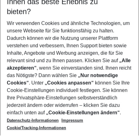
Ihnen das beste Erlebnis zu
11.08.26
–
09.08.27
5-8 Nächte
bieten?
Wer wird verreisen
2 Erwachsene
Keine Kinder
Wir verwenden Cookies und ähnliche Technologien, um
unsere Webseite für Sie funktionsfähig zu halten.
Mehr Filter anzeigen
Dadurch können wir die Nutzung unserer Plattform
verstehen und verbessern, Ihnen Support bieten sowie
Inhalte, Angebote und Werbung anzeigen, die für Sie
relevant sind und zu Ihnen passen. Klicken Sie auf
„Alle
akzeptieren“
, wenn Sie einverstanden sind. Ihnen reicht
das Nötigste? Dann wählen Sie
„Nur notwendige
Footer
Cookies“
. Unter
„Cookies anpassen“
können Sie Ihre
Footer navigation
Cookie-Einstellungen individuell festlegen. Sie können
Über uns
Ihre Privatsphäre-Einstellungen selbstverständlich
AGB
jederzeit ändern oder widerrufen – klicken Sie dazu
Service & Hilfe
Cookie-Einstellungen ändern
einfach unten auf
„Cookie-Einstellungen ändern“
.
Barrierefreies Reisen
Datenschutz-Informationen
Impressum
Cookie-Richtlinie
Folgen Sie uns
Check-in
Cookie/Tracking-Informationen
Datenschutz
FAQ
Impressum