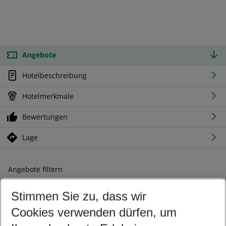
Angebote
Hotelbeschreibung
Hotelmerkmale
Bewertungen
Lage
Angebote filtern
Ändern Sie Ihre Kriterien nach Ihren Wünschen
Stimmen Sie zu, dass wir
Abflughafen wählen
Beliebiger Abflughafen
Cookies verwenden dürfen, um
Reisezeitraum wählen