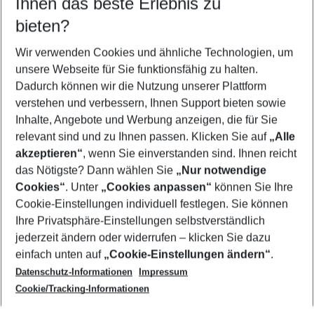
Ihnen das beste Erlebnis zu
08.08.26
–
06.08.27
5-8 Nächte
bieten?
Wer wird verreisen
2 Erwachsene
Keine Kinder
Wir verwenden Cookies und ähnliche Technologien, um
unsere Webseite für Sie funktionsfähig zu halten.
Mehr Filter anzeigen
Dadurch können wir die Nutzung unserer Plattform
verstehen und verbessern, Ihnen Support bieten sowie
Inhalte, Angebote und Werbung anzeigen, die für Sie
relevant sind und zu Ihnen passen. Klicken Sie auf
„Alle
akzeptieren“
, wenn Sie einverstanden sind. Ihnen reicht
das Nötigste? Dann wählen Sie
„Nur notwendige
Footer
Cookies“
. Unter
„Cookies anpassen“
können Sie Ihre
Footer navigation
Cookie-Einstellungen individuell festlegen. Sie können
Über uns
Ihre Privatsphäre-Einstellungen selbstverständlich
AGB
jederzeit ändern oder widerrufen – klicken Sie dazu
Service & Hilfe
Cookie-Einstellungen ändern
einfach unten auf
„Cookie-Einstellungen ändern“
.
Barrierefreies Reisen
Datenschutz-Informationen
Impressum
Cookie-Richtlinie
Folgen Sie uns
Check-in
Cookie/Tracking-Informationen
Datenschutz
FAQ
Impressum