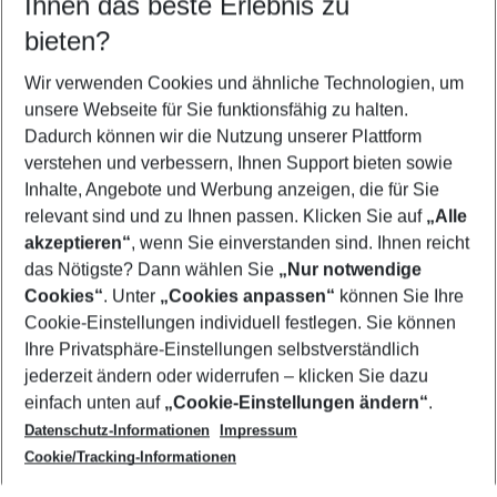
Ihnen das beste Erlebnis zu
09.08.26
–
07.08.27
5-8 Nächte
bieten?
Wer wird verreisen
2 Erwachsene
Keine Kinder
Wir verwenden Cookies und ähnliche Technologien, um
unsere Webseite für Sie funktionsfähig zu halten.
Mehr Filter anzeigen
Dadurch können wir die Nutzung unserer Plattform
verstehen und verbessern, Ihnen Support bieten sowie
Inhalte, Angebote und Werbung anzeigen, die für Sie
relevant sind und zu Ihnen passen. Klicken Sie auf
„Alle
akzeptieren“
, wenn Sie einverstanden sind. Ihnen reicht
das Nötigste? Dann wählen Sie
„Nur notwendige
Footer
Cookies“
. Unter
„Cookies anpassen“
können Sie Ihre
Footer navigation
Cookie-Einstellungen individuell festlegen. Sie können
Über uns
Ihre Privatsphäre-Einstellungen selbstverständlich
AGB
jederzeit ändern oder widerrufen – klicken Sie dazu
Service & Hilfe
Cookie-Einstellungen ändern
einfach unten auf
„Cookie-Einstellungen ändern“
.
Barrierefreies Reisen
Datenschutz-Informationen
Impressum
Cookie-Richtlinie
Folgen Sie uns
Check-in
Cookie/Tracking-Informationen
Datenschutz
FAQ
Impressum