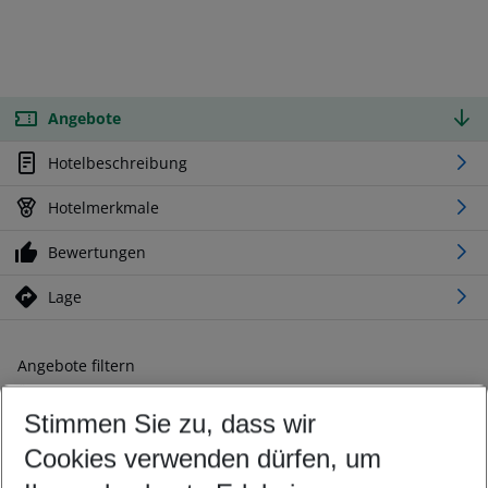
Angebote
Hotelbeschreibung
Hotelmerkmale
Bewertungen
Lage
Angebote filtern
Ändern Sie Ihre Kriterien nach Ihren Wünschen
Stimmen Sie zu, dass wir
Abflughafen wählen
Beliebiger Abflughafen
Cookies verwenden dürfen, um
Reisezeitraum wählen