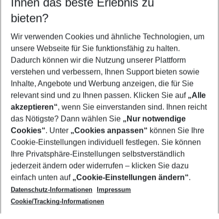
Ihnen das beste Erlebnis zu
10.08.26
–
08.08.27
5-8 Nächte
bieten?
Wer wird verreisen
2 Erwachsene
Keine Kinder
Wir verwenden Cookies und ähnliche Technologien, um
unsere Webseite für Sie funktionsfähig zu halten.
Mehr Filter anzeigen
Dadurch können wir die Nutzung unserer Plattform
verstehen und verbessern, Ihnen Support bieten sowie
Inhalte, Angebote und Werbung anzeigen, die für Sie
relevant sind und zu Ihnen passen. Klicken Sie auf
„Alle
akzeptieren“
, wenn Sie einverstanden sind. Ihnen reicht
das Nötigste? Dann wählen Sie
„Nur notwendige
Footer
Cookies“
. Unter
„Cookies anpassen“
können Sie Ihre
Footer navigation
Cookie-Einstellungen individuell festlegen. Sie können
Über uns
Ihre Privatsphäre-Einstellungen selbstverständlich
AGB
jederzeit ändern oder widerrufen – klicken Sie dazu
Service & Hilfe
Cookie-Einstellungen ändern
einfach unten auf
„Cookie-Einstellungen ändern“
.
Barrierefreies Reisen
Datenschutz-Informationen
Impressum
Cookie-Richtlinie
Folgen Sie uns
Check-in
Cookie/Tracking-Informationen
Datenschutz
FAQ
Impressum