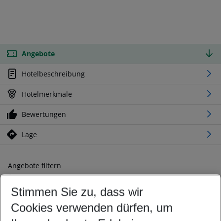
Angebote
Hotelbeschreibung
Hotelmerkmale
Bewertungen
Lage
Angebote filtern
Ändern Sie Ihre Kriterien nach Ihren Wünschen
Stimmen Sie zu, dass wir
Abflughafen wählen
Beliebiger Abflughafen
Cookies verwenden dürfen, um
Reisezeitraum wählen