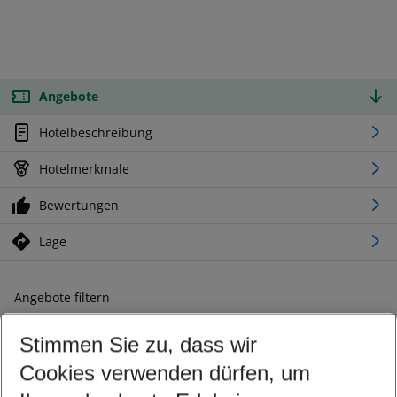
Angebote
Hotelbeschreibung
Hotelmerkmale
Bewertungen
Lage
Angebote filtern
Ändern Sie Ihre Kriterien nach Ihren Wünschen
Stimmen Sie zu, dass wir
Abflughafen wählen
Beliebiger Abflughafen
Cookies verwenden dürfen, um
Reisezeitraum wählen