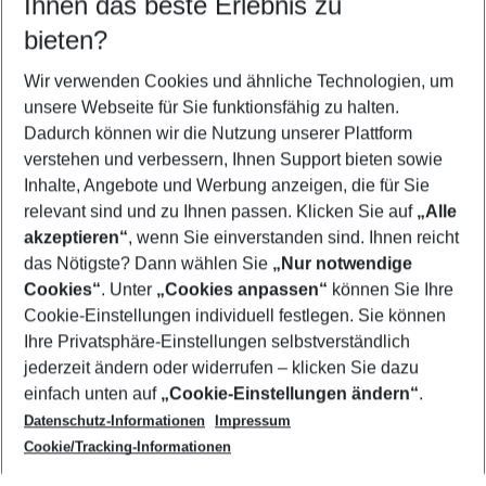
Ihnen das beste Erlebnis zu
08.08.26
–
06.08.27
5-8 Nächte
bieten?
Wer wird verreisen
2 Erwachsene
Keine Kinder
Wir verwenden Cookies und ähnliche Technologien, um
unsere Webseite für Sie funktionsfähig zu halten.
Mehr Filter anzeigen
Dadurch können wir die Nutzung unserer Plattform
verstehen und verbessern, Ihnen Support bieten sowie
Inhalte, Angebote und Werbung anzeigen, die für Sie
relevant sind und zu Ihnen passen. Klicken Sie auf
„Alle
akzeptieren“
, wenn Sie einverstanden sind. Ihnen reicht
das Nötigste? Dann wählen Sie
„Nur notwendige
Footer
Cookies“
. Unter
„Cookies anpassen“
können Sie Ihre
Footer navigation
Cookie-Einstellungen individuell festlegen. Sie können
Über uns
Ihre Privatsphäre-Einstellungen selbstverständlich
AGB
jederzeit ändern oder widerrufen – klicken Sie dazu
Service & Hilfe
Cookie-Einstellungen ändern
einfach unten auf
„Cookie-Einstellungen ändern“
.
Barrierefreies Reisen
Datenschutz-Informationen
Impressum
Cookie-Richtlinie
Folgen Sie uns
Check-in
Cookie/Tracking-Informationen
Datenschutz
FAQ
Impressum