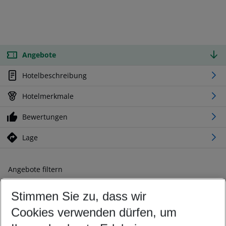
Angebote
Hotelbeschreibung
Hotelmerkmale
Bewertungen
Lage
Angebote filtern
Ändern Sie Ihre Kriterien nach Ihren Wünschen
Stimmen Sie zu, dass wir
Abflughafen wählen
Beliebiger Abflughafen
Cookies verwenden dürfen, um
Reisezeitraum wählen