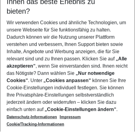
Ihnen das beste Erlebnis zu
10.08.26
–
08.08.27
5-8 Nächte
bieten?
Wer wird verreisen
2 Erwachsene
Keine Kinder
Wir verwenden Cookies und ähnliche Technologien, um
unsere Webseite für Sie funktionsfähig zu halten.
Mehr Filter anzeigen
Dadurch können wir die Nutzung unserer Plattform
verstehen und verbessern, Ihnen Support bieten sowie
Inhalte, Angebote und Werbung anzeigen, die für Sie
relevant sind und zu Ihnen passen. Klicken Sie auf
„Alle
akzeptieren“
, wenn Sie einverstanden sind. Ihnen reicht
das Nötigste? Dann wählen Sie
„Nur notwendige
Footer
Cookies“
. Unter
„Cookies anpassen“
können Sie Ihre
Footer navigation
Cookie-Einstellungen individuell festlegen. Sie können
Über uns
Ihre Privatsphäre-Einstellungen selbstverständlich
AGB
jederzeit ändern oder widerrufen – klicken Sie dazu
Service & Hilfe
Cookie-Einstellungen ändern
einfach unten auf
„Cookie-Einstellungen ändern“
.
Barrierefreies Reisen
Datenschutz-Informationen
Impressum
Cookie-Richtlinie
Folgen Sie uns
Check-in
Cookie/Tracking-Informationen
Datenschutz
FAQ
Impressum