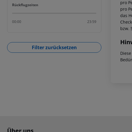
pro Pe
Rückflugzeiten
Rückflugzeiten
pro P
das Ho
Check
00:00
23:59
bzw. 
Hin
Filter zurücksetzen
Diese
Bedür
Footer
Footer navigation
Über uns