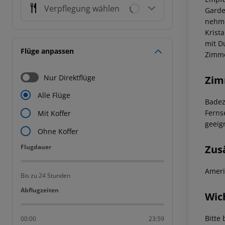
Verpflegung wählen
Garde
nehme
Krist
mit D
Flüge anpassen
Zimme
Nur Direktflüge
Zim
Alle Flüge
Badez
Ferns
Mit Koffer
geeig
Ohne Koffer
Flugdauer
Zus
Flugdauer
Ameri
Bis zu 24 Stunden
Abflugzeiten
Abflugzeiten
Wic
Bitte 
00:00
23:59