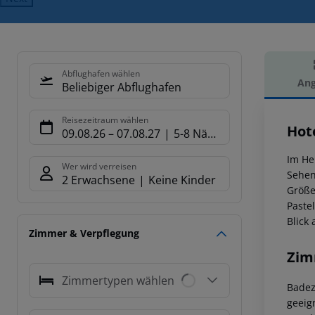
Abflughafen wählen
Ang
Beliebiger Abflughafen
Hot
Reisezeitraum wählen
Hote
09.08.26
–
07.08.27
5-8 Nächte
Im He
Wer wird verreisen
Sehen
2 Erwachsene
Keine Kinder
Größe
Paste
Blick
Zimmer & Verpflegung
Zim
Zimmertypen wählen
Badez
geeig