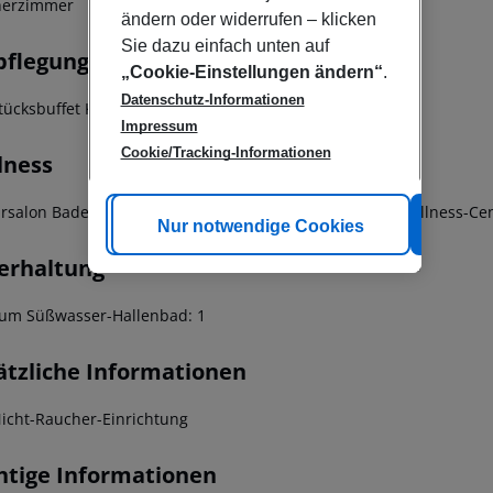
herzimmer
ändern oder widerrufen – klicken
Sie dazu einfach unten auf
pflegung
„Cookie-Einstellungen ändern“
.
Datenschutz-Informationen
tücksbuffet Kontinentales Frühstück
Impressum
Cookie/Tracking-Informationen
lness
ursalon Badewanne mit Hydromassage Massagen Spa-Wellness-Ce
Cookie anpassen
Nur notwendige Cookies
Alle
erhaltung
um Süßwasser-Hallenbad: 1
ätzliche Informationen
Nicht-Raucher-Einrichtung
htige Informationen