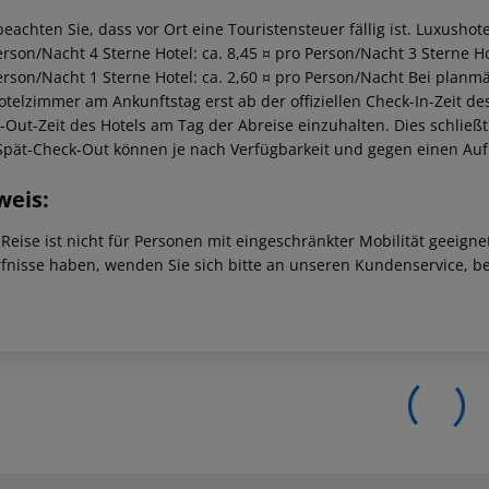
beachten Sie, dass vor Ort eine Touristensteuer fällig ist. Luxushot
rson/Nacht 4 Sterne Hotel: ca. 8,45 ¤ pro Person/Nacht 3 Sterne Hot
erson/Nacht 1 Sterne Hotel: ca. 2,60 ¤ pro Person/Nacht Bei planm
telzimmer am Ankunftstag erst ab der offiziellen Check-In-Zeit des 
-Out-Zeit des Hotels am Tag der Abreise einzuhalten. Dies schließt
Spät-Check-Out können je nach Verfügbarkeit und gegen einen Au
weis:
 Reise ist nicht für Personen mit eingeschränkter Mobilität geeign
fnisse haben, wenden Sie sich bitte an unseren Kundenservice, be