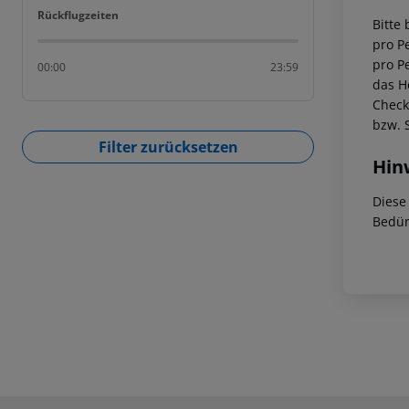
Rückflugzeiten
Rückflugzeiten
Bitte 
pro Pe
pro P
00:00
23:59
das Ho
Check
bzw. 
Filter zurücksetzen
Hin
Diese
Bedür