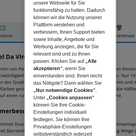
unsere Webseite für Sie
funktionsfähig zu halten. Dadurch
können wir die Nutzung unserer
Plattform verstehen und
verbessern, Ihnen Support bieten
ebote
Hotelbeschreibung
Hotelmerkmale
sowie Inhalte, Angebote und
elbeschreibung
Werbung anzeigen, die für Sie
relevant sind und zu Ihnen
l Da Vinci
passen. Klicken Sie auf
„Alle
3
akzeptieren“
, wenn Sie
rzen von Paris gelegen, bietet dieses Hotel ein einzigartiges Renais
swürdigkeiten erkunden und ausgiebig shoppen möchten. Nur 19, 
einverstanden sind. Ihnen reicht
n des Quattrocento wie Botticelli und Michelangelo benannt und
das Nötigste? Dann wählen Sie
llfarben geschmückt, die an diese Epoche erinnern. Etwa die Hälft
„Nur notwendige Cookies“
.
 auf einen ruhigen Innenhof und den nahegelegenen Louvre.
Unter
„Cookies anpassen“
können Sie Ihre Cookie-
merbeschreibung
Einstellungen individuell
festlegen. Sie können Ihre
immer Dusche Internetzugang: nein Zentral regulierte Klimaanlage 
Privatsphäre-Einstellungen
net Barrierefreies Badezimmer: nein WLAN-Internetzugang Wiege au
selbstverständlich jederzeit