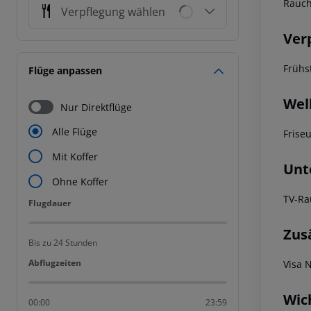
Rauc
Verpflegung wählen
Ver
Frühs
Flüge anpassen
Wel
Nur Direktflüge
Alle Flüge
Frise
Mit Koffer
Unt
Ohne Koffer
TV-Ra
Flugdauer
Flugdauer
Zus
Bis zu 24 Stunden
Abflugzeiten
Abflugzeiten
Visa 
Wic
00:00
23:59