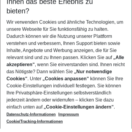
Ihnen das beste Erlebnis zu
11.08.26
–
09.08.27
5-8 Nächte
bieten?
Wer wird verreisen
2 Erwachsene
Keine Kinder
Wir verwenden Cookies und ähnliche Technologien, um
unsere Webseite für Sie funktionsfähig zu halten.
Mehr Filter anzeigen
Dadurch können wir die Nutzung unserer Plattform
verstehen und verbessern, Ihnen Support bieten sowie
Inhalte, Angebote und Werbung anzeigen, die für Sie
relevant sind und zu Ihnen passen. Klicken Sie auf
„Alle
akzeptieren“
, wenn Sie einverstanden sind. Ihnen reicht
das Nötigste? Dann wählen Sie
„Nur notwendige
Footer
Cookies“
. Unter
„Cookies anpassen“
können Sie Ihre
Footer navigation
Cookie-Einstellungen individuell festlegen. Sie können
Über uns
Ihre Privatsphäre-Einstellungen selbstverständlich
AGB
jederzeit ändern oder widerrufen – klicken Sie dazu
Service & Hilfe
Cookie-Einstellungen ändern
einfach unten auf
„Cookie-Einstellungen ändern“
.
Barrierefreies Reisen
Datenschutz-Informationen
Impressum
Cookie-Richtlinie
Folgen Sie uns
Check-in
Cookie/Tracking-Informationen
Datenschutz
FAQ
Impressum