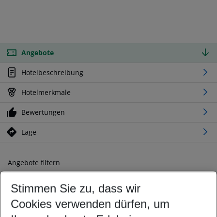
Angebote
Hotelbeschreibung
Hotelmerkmale
Bewertungen
Lage
Angebote filtern
Ändern Sie Ihre Kriterien nach Ihren Wünschen
Stimmen Sie zu, dass wir
Abflughafen wählen
Beliebiger Abflughafen
Cookies verwenden dürfen, um
Reisezeitraum wählen