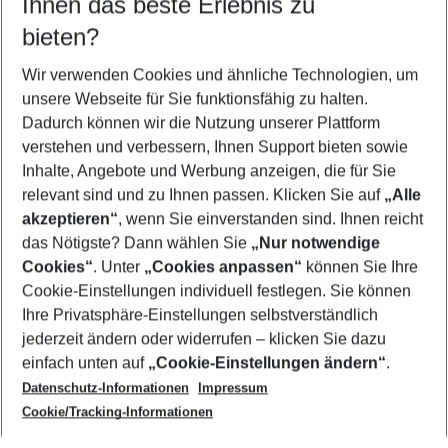
Ihnen das beste Erlebnis zu
12.08.26
–
10.08.27
5-8 Nächte
bieten?
Wer wird verreisen
2 Erwachsene
Keine Kinder
Wir verwenden Cookies und ähnliche Technologien, um
unsere Webseite für Sie funktionsfähig zu halten.
Mehr Filter anzeigen
Dadurch können wir die Nutzung unserer Plattform
verstehen und verbessern, Ihnen Support bieten sowie
Inhalte, Angebote und Werbung anzeigen, die für Sie
relevant sind und zu Ihnen passen. Klicken Sie auf
„Alle
akzeptieren“
, wenn Sie einverstanden sind. Ihnen reicht
das Nötigste? Dann wählen Sie
„Nur notwendige
Footer
Cookies“
. Unter
„Cookies anpassen“
können Sie Ihre
Footer navigation
Cookie-Einstellungen individuell festlegen. Sie können
Über uns
Ihre Privatsphäre-Einstellungen selbstverständlich
AGB
jederzeit ändern oder widerrufen – klicken Sie dazu
Service & Hilfe
Cookie-Einstellungen ändern
einfach unten auf
„Cookie-Einstellungen ändern“
.
Barrierefreies Reisen
Datenschutz-Informationen
Impressum
Cookie-Richtlinie
Folgen Sie uns
Check-in
Cookie/Tracking-Informationen
Datenschutz
FAQ
Impressum