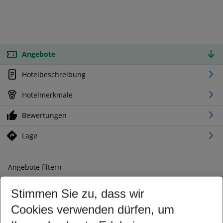
Angebote
Hotelbeschreibung
Hotelmerkmale
Bewertungen
Lage
Angebote filtern
Ändern Sie Ihre Kriterien nach Ihren Wünschen
Stimmen Sie zu, dass wir
Abflughafen wählen
Beliebiger Abflughafen
Cookies verwenden dürfen, um
Reisezeitraum wählen