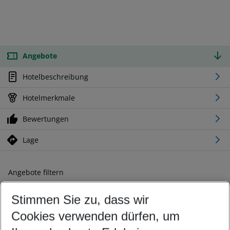
Angebote
Hotelbeschreibung
Hotelmerkmale
Bewertungen
Lage
Angebote filtern
Ändern Sie Ihre Kriterien nach Ihren Wünschen
Stimmen Sie zu, dass wir
Abflughafen wählen
Beliebiger Abflughafen
Cookies verwenden dürfen, um
Reisezeitraum wählen