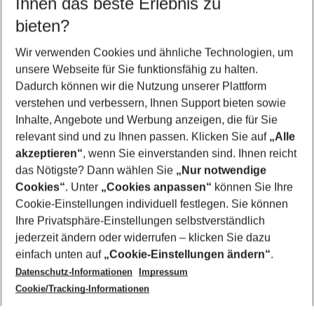
Ihnen das beste Erlebnis zu
10.08.26
–
08.08.27
5-8 Nächte
bieten?
Wer wird verreisen
2 Erwachsene
Keine Kinder
Wir verwenden Cookies und ähnliche Technologien, um
unsere Webseite für Sie funktionsfähig zu halten.
Mehr Filter anzeigen
Dadurch können wir die Nutzung unserer Plattform
verstehen und verbessern, Ihnen Support bieten sowie
Inhalte, Angebote und Werbung anzeigen, die für Sie
relevant sind und zu Ihnen passen. Klicken Sie auf
„Alle
akzeptieren“
, wenn Sie einverstanden sind. Ihnen reicht
das Nötigste? Dann wählen Sie
„Nur notwendige
Footer
Cookies“
. Unter
„Cookies anpassen“
können Sie Ihre
Footer navigation
Cookie-Einstellungen individuell festlegen. Sie können
Über uns
Ihre Privatsphäre-Einstellungen selbstverständlich
AGB
jederzeit ändern oder widerrufen – klicken Sie dazu
Service & Hilfe
Cookie-Einstellungen ändern
einfach unten auf
„Cookie-Einstellungen ändern“
.
Barrierefreies Reisen
Datenschutz-Informationen
Impressum
Cookie-Richtlinie
Folgen Sie uns
Check-in
Cookie/Tracking-Informationen
Datenschutz
FAQ
Impressum