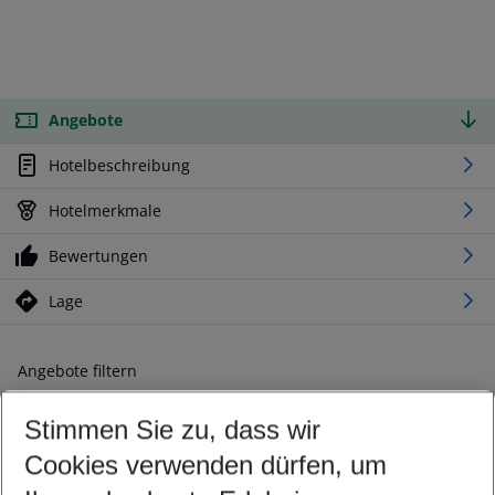
Angebote
Hotelbeschreibung
Hotelmerkmale
Bewertungen
Lage
Angebote filtern
Ändern Sie Ihre Kriterien nach Ihren Wünschen
Stimmen Sie zu, dass wir
Abflughafen wählen
Beliebiger Abflughafen
Cookies verwenden dürfen, um
Reisezeitraum wählen