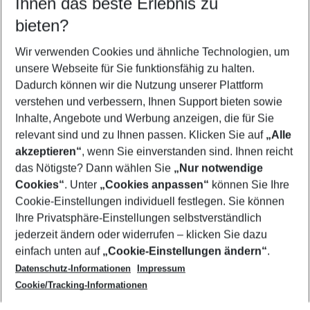
Ihnen das beste Erlebnis zu
08.08.26
–
06.08.27
5-8 Nächte
bieten?
Wer wird verreisen
2 Erwachsene
Keine Kinder
Wir verwenden Cookies und ähnliche Technologien, um
unsere Webseite für Sie funktionsfähig zu halten.
Mehr Filter anzeigen
Dadurch können wir die Nutzung unserer Plattform
verstehen und verbessern, Ihnen Support bieten sowie
Inhalte, Angebote und Werbung anzeigen, die für Sie
relevant sind und zu Ihnen passen. Klicken Sie auf
„Alle
akzeptieren“
, wenn Sie einverstanden sind. Ihnen reicht
das Nötigste? Dann wählen Sie
„Nur notwendige
Footer
Cookies“
. Unter
„Cookies anpassen“
können Sie Ihre
Footer navigation
Cookie-Einstellungen individuell festlegen. Sie können
Über uns
Ihre Privatsphäre-Einstellungen selbstverständlich
AGB
jederzeit ändern oder widerrufen – klicken Sie dazu
Service & Hilfe
Cookie-Einstellungen ändern
einfach unten auf
„Cookie-Einstellungen ändern“
.
Barrierefreies Reisen
Datenschutz-Informationen
Impressum
Cookie-Richtlinie
Folgen Sie uns
Check-in
Cookie/Tracking-Informationen
Datenschutz
FAQ
Impressum