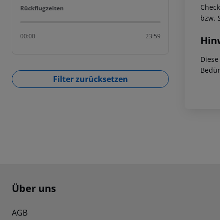
Check
Rückflugzeiten
Rückflugzeiten
bzw. 
00:00
23:59
Hin
Diese
Bedür
Filter zurücksetzen
Footer
Footer navigation
Über uns
AGB