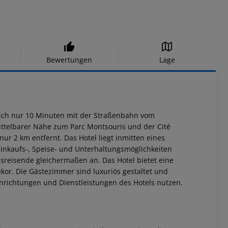
Bewertungen
Lage
t sich nur 10 Minuten mit der Straßenbahn vom
mittelbarer Nähe zum Parc Montsouris und der Cité
ur 2 km entfernt. Das Hotel liegt inmitten eines
Einkaufs-, Speise- und Unterhaltungsmöglichkeiten
bsreisende gleichermaßen an. Das Hotel bietet eine
r. Die Gästezimmer sind luxuriös gestaltet und
nrichtungen und Dienstleistungen des Hotels nutzen.