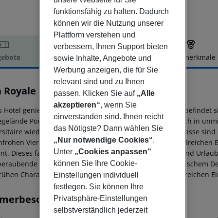
funktionsfähig zu halten. Dadurch
können wir die Nutzung unserer
Plattform verstehen und
verbessern, Ihnen Support bieten
ebote
Hotelbeschreibung
Hotelmerkmale
sowie Inhalte, Angebote und
Werbung anzeigen, die für Sie
elbeschreibung
relevant sind und zu Ihnen
la Royale Montsouris
passen. Klicken Sie auf
„Alle
3
akzeptieren“
, wenn Sie
s Hotel genießt eine erstklassige Lage in Paris. Das Hotel befinde
einverstanden sind. Ihnen reicht
gelände Porte de Versailles entfernt. Die Gäste finden sich in un
das Nötigste? Dann wählen Sie
rsitaire wieder. Die Katakomben des Friedhofs Montparnasse sind n
„Nur notwendige Cookies“
.
nfrohen Viertels von Paris, nur einen kurzen Weg von zahlreichen 
Unter
„Cookies anpassen“
rnt. Dieses familienfreundliche Haus spricht Geschäfts- und Urlau
können Sie Ihre Cookie-
eraubende Mischung aus orientalischem und marokkanischem Deko
rühen Charakter und Charme. Die Gäste können die zahlreichen Ei
Einstellungen individuell
festlegen. Sie können Ihre
merbeschreibung
Privatsphäre-Einstellungen
selbstverständlich jederzeit