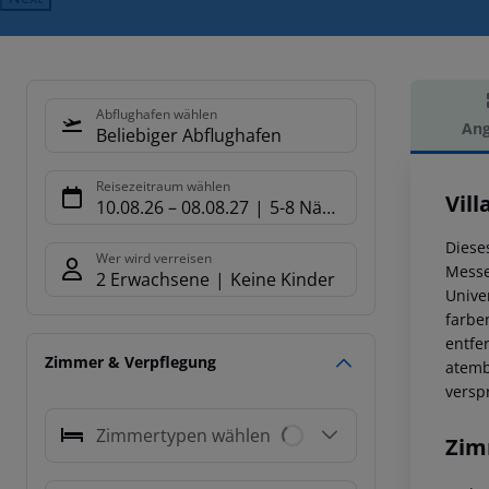
Abflughafen wählen
Ang
Beliebiger Abflughafen
Hot
Reisezeitraum wählen
Vil
10.08.26
–
08.08.27
5-8 Nächte
Diese
Wer wird verreisen
Messe
2 Erwachsene
Keine Kinder
Unive
farbe
entfe
Zimmer & Verpflegung
atemb
versp
Zimmertypen wählen
Zim