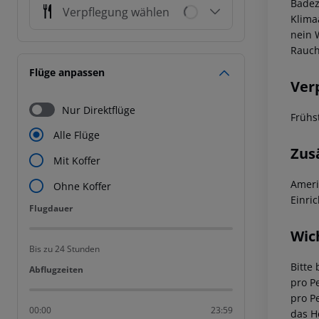
Badez
Verpflegung wählen
Klima
nein 
Rauch
Flüge anpassen
Ver
Nur Direktflüge
Frühs
Alle Flüge
Zus
Mit Koffer
Ameri
Ohne Koffer
Einri
Flugdauer
Flugdauer
Wic
Bis zu 24 Stunden
Bitte 
Abflugzeiten
Abflugzeiten
pro Pe
pro P
00:00
23:59
das Ho