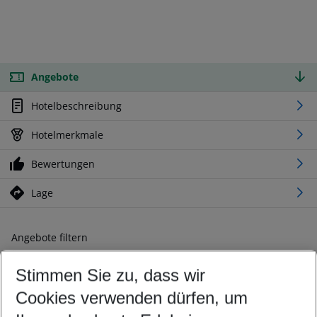
Angebote
Hotelbeschreibung
Hotelmerkmale
Bewertungen
Lage
Angebote filtern
Ändern Sie Ihre Kriterien nach Ihren Wünschen
Stimmen Sie zu, dass wir
Abflughafen wählen
Beliebiger Abflughafen
Cookies verwenden dürfen, um
Reisezeitraum wählen