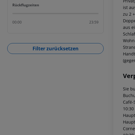
Privat
Rückflugzeiten
Rückflugzeiten
ist a
zu 2 
Doppe
00:00
23:59
aus e
Schla
Wohn-
Stran
Filter zurücksetzen
Handt
(gege
Ver
Sie b
Buchun
Café-
10:30
Haupt
Haupt
Corne