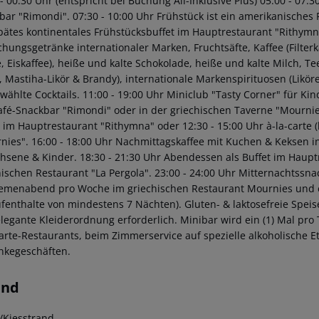
- 00:30 Uhr (entspricht bei Buchung All-Inklusive Plus)
05:00 - 07:3
bar "Rimondi".
07:30 - 10:00 Uhr Frühstück ist ein amerikanisches
pätes kontinentales Frühstücksbuffet im Hauptrestaurant "Rithymn
chungsgetränke internationaler Marken, Fruchtsäfte, Kaffee (Filterka
, Eiskaffee), heiße und kalte Schokolade, heiße und kalte Milch, Te
, Mastiha-Likör & Brandy), internationale Markenspirituosen (Liköre
wählte Cocktails.
11:00 - 19:00 Uhr Miniclub "Tasty Corner" für Kin
afé-Snackbar "Rimondi" oder in der griechischen Taverne "Mournies
t im Hauptrestaurant "Rithymna" oder
12:30 - 15:00 Uhr à-la-carte
nies".
16:00 - 18:00 Uhr Nachmittagskaffee mit Kuchen & Keksen i
hsene & Kinder.
18:30 - 21:30 Uhr Abendessen als Buffet im Haupt
nischen Restaurant "La Pergola".
23:00 - 24:00 Uhr Mitternachtssna
hemenabend pro Woche im griechischen Restaurant Mournies und ein
ufenthalte von mindestens 7 Nächten).
Gluten- & laktosefreie Speis
elegante Kleiderordnung erforderlich.
Minibar wird ein (1) Mal pro 
carte-Restaurants, beim Zimmerservice auf spezielle alkoholische E
nkegeschäften.
and
/Kiesstrand.