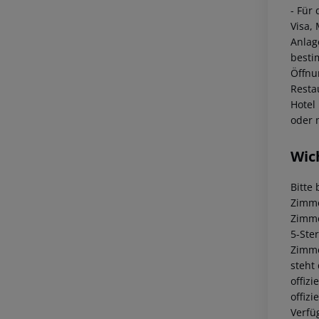
- Für
Visa,
Anlag
besti
Öffnu
Resta
Hotel
oder 
Wic
Bitte
Zimme
Zimm
5-Ste
Zimm
steht
offiz
offiz
Verfü