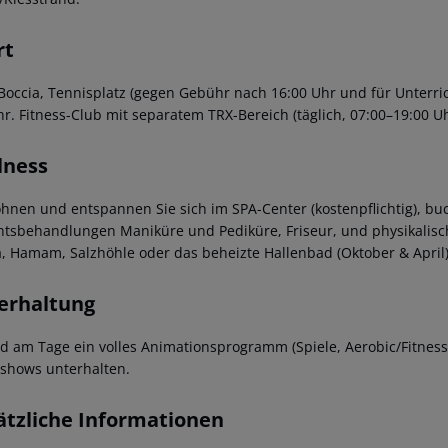
rt
 Boccia, Tennisplatz (gegen Gebühr nach 16:00 Uhr und für Unterri
r. Fitness-Club mit separatem TRX-Bereich (täglich, 07:00–19:00 Uh
lness
hnen und entspannen Sie sich im SPA-Center (kostenpflichtig), 
htsbehandlungen Maniküre und Pediküre, Friseur, und physikalisch
, Hamam, Salzhöhle oder das beheizte Hallenbad (Oktober & April)
erhaltung
rd am Tage ein volles Animationsprogramm (Spiele, Aerobic/Fitne
shows unterhalten.
ätzliche Informationen