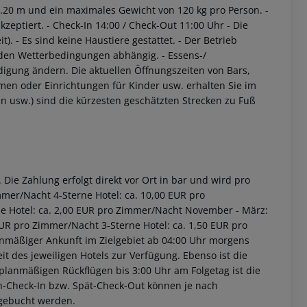
1.20 m und ein maximales Gewicht von 120 kg pro Person.
-
kzeptiert.
- Check-In 14:00 / Check-Out 11:00 Uhr
- Die
t).
- Es sind keine Haustiere gestattet.
- Der Betrieb
 den Wetterbedingungen abhängig.
- Essens-/
igung ändern. Die aktuellen Öffnungszeiten von Bars,
en oder Einrichtungen für Kinder usw. erhalten Sie im
n usw.) sind die kürzesten geschätzten Strecken zu Fuß
Die Zahlung erfolgt direkt vor Ort in bar und wird pro
immer/Nacht
4-Sterne Hotel: ca. 10,00 EUR pro
ne Hotel: ca. 2,00 EUR pro Zimmer/Nacht
November - März:
 EUR pro Zimmer/Nacht
3-Sterne Hotel: ca. 1,50 EUR pro
nmäßiger Ankunft im Zielgebiet ab 04:00 Uhr morgens
it des jeweiligen Hotels zur Verfügung. Ebenso ist die
i planmäßigen Rückflügen bis 3:00 Uhr am Folgetag ist die
rüh-Check-In bzw. Spät-Check-Out können je nach
ugebucht werden.