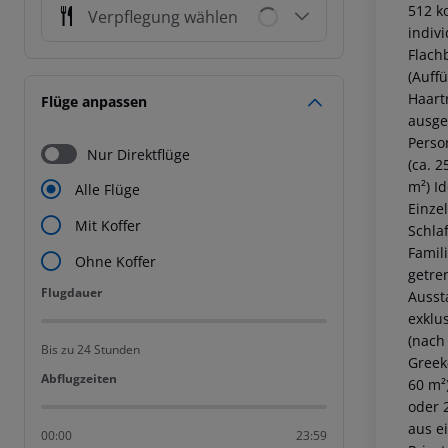
512 k
Verpflegung wählen
indivi
Flach
(Auff
Haart
Flüge anpassen
ausge
Perso
Nur Direktflüge
(ca. 2
m²)
Id
Alle Flüge
Einzel
Mit Koffer
Schla
Famil
Ohne Koffer
getre
Flugdauer
Flugdauer
Ausst
exklu
(nach
Bis zu 24 Stunden
Greek
Abflugzeiten
Abflugzeiten
60 m²
oder 
aus e
00:00
23:59