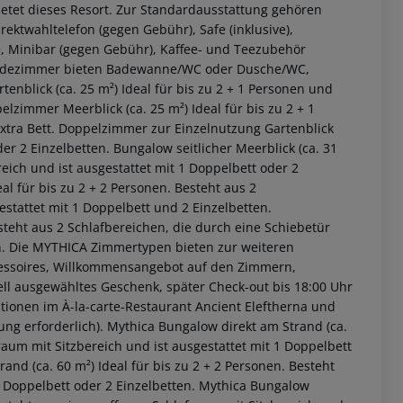
etet dieses Resort. Zur Standardausstattung gehören
irektwahltelefon (gegen Gebühr), Safe (inklusive),
ge, Minibar (gegen Gebühr), Kaffee- und Teezubehör
e Badezimmer bieten Badewanne/WC oder Dusche/WC,
enblick (ca. 25 m²)
Ideal für bis zu 2 + 1 Personen und
lzimmer Meerblick (ca. 25 m²)
Ideal für bis zu 2 + 1
tra Bett.
Doppelzimmer zur Einzelnutzung Gartenblick
der 2 Einzelbetten.
Bungalow seitlicher Meerblick (ca. 31
reich und ist ausgestattet mit 1 Doppelbett oder 2
al für bis zu 2 + 2 Personen. Besteht aus 2
stattet mit 1 Doppelbett und 2 Einzelbetten.
esteht aus 2 Schlafbereichen, die durch eine Schiebetür
.
Die MYTHICA Zimmertypen bieten zur weiteren
cessoires, Willkommensangebot auf den Zimmern,
ell ausgewähltes Geschenk, später Check-out bis 18:00 Uhr
ptionen im À-la-carte-Restaurant Ancient Eleftherna und
ng erforderlich).
Mythica Bungalow direkt am Strand (ca.
 akzeptieren
raum mit Sitzbereich und ist ausgestattet mit 1 Doppelbett
rand (ca. 60 m²)
Ideal für bis zu 2 + 2 Personen. Besteht
 Doppelbett oder 2 Einzelbetten.
Mythica Bungalow