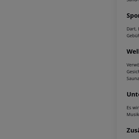
Spo
Dart,
Gebüh
Wel
Verwö
Gesic
Sauna
Unt
Es wi
Musik
Zus