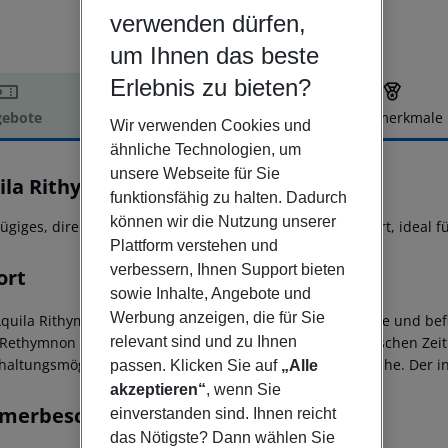
verwenden dürfen,
um Ihnen das beste
Erlebnis zu bieten?
ebote
Hotelbeschreibung
Hotelmerkmale
Wir verwenden Cookies und
elbeschreibung
ähnliche Technologien, um
unsere Webseite für Sie
ila Rithymna Beach
funktionsfähig zu halten. Dadurch
5
können wir die Nutzung unserer
ügiges, direkt am Sandstrand angelegtes 5*-Sterne Resort, ideal f
Plattform verstehen und
verbessern, Ihnen Support bieten
ort
sowie Inhalte, Angebote und
Werbung anzeigen, die für Sie
Aquila Rithymna Beach' bietet eine fantastische Strandlage und be
 Rethymnon mit dem charmanten Flair aus der venezianischen Zeit 
relevant sind und zu Ihnen
haltungsmöglichkeiten befinden sich in unmittelbarer Nähe. Der int
passen. Klicken Sie auf
„Alle
akzeptieren“
, wenn Sie
merbeschreibung
einverstanden sind. Ihnen reicht
das Nötigste? Dann wählen Sie