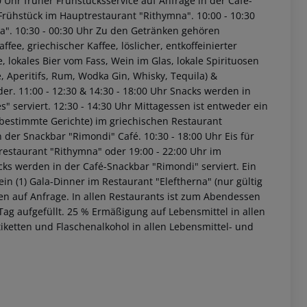
0 Uhr früher Frühstücksservice auf Anfrage in der Café-
 Frühstück im Hauptrestaurant "Rithymna".
10:00 - 10:30
a".
10:30 - 00:30 Uhr Zu den Getränken gehören
ffee, griechischer Kaffee, löslicher, entkoffeinierter
e, lokales Bier vom Fass, Wein im Glas, lokale Spirituosen
, Aperitifs, Rum, Wodka Gin, Whisky, Tequila) &
der.
11:00 - 12:30 & 14:30 - 18:00 Uhr Snacks werden in
" serviert.
12:30 - 14:30 Uhr Mittagessen ist entweder ein
 (bestimmte Gerichte) im griechischen Restaurant
n der Snackbar "Rimondi" Café.
10:30 - 18:00 Uhr Eis für
restaurant "Rithymna" oder 19:00 - 22:00 Uhr im
cks werden in der Café-Snackbar "Rimondi" serviert.
Ein
 (1) Gala-Dinner im Restaurant "Eleftherna" (nur gültig
en auf Anfrage.
In allen Restaurants ist zum Abendessen
Tag aufgefüllt.
25 % Ermäßigung auf Lebensmittel in allen
tiketten und Flaschenalkohol in allen Lebensmittel- und