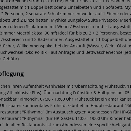
pool direkt am Strand (ca. 60 m²)
Ideal für bis zu 2 + 1 Personen. 
usgestattet mit 1 Doppelbett oder 2 Einzelbetten und 1 Sofabett.
Myt
+ 2 Personen, 2 separate Schlafzimmer entweder auf 1 Ebene oder 
lbett und 2 Einzelbetten.
Mythica Bungalow Suite Privatpool Meerbl
inem offenen Schlafraum mit Wohn-/ Essbereich und ist ausgestatte
fzimmer Meerblick (ca. 90 m²)
Ideal für bis zu 2 + 2 Personen, best
/Essbereich und 2 Badezimmer. Ausgestattet mit 1 Doppelbett und
dtücher, Willkommenspaket bei der Ankunft (Wasser, Wein, Obst ode
uchwechsel (Öko-Politik – auf Anfrage) und Bettwäschewechsel jed
n Gebühr).
pflegung
uchen Ihren Aufenthalt wahlweise mit 'Übernachtung Frühstück', 'Ha
g All-Inklusive Plus).
Übernachtung Frühstück & Halbpension:
05:
Snackbar "Rimondi".
07:30 - 10:00 Uhr Frühstück ist ein amerikani
 Uhr spätes kontinentales Frühstücksbuffet im Hauptrestaurant "R
restaurant "Rithymna" (im Austausch gegen Abendessen für HP-Gä
restaurant "Rithymna" (für HP-Gäste).
11:00 - 19:00 Uhr Kinder hab
r".
In allen Restaurants ist zum Abendessen eine sportlich-elegant