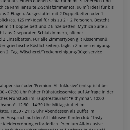
Besteht aus einem offenen Schlafraum mit Sitzbereich und
hica Familiensuite 2-Schlafzimmer (ca. 90 m²)
Ideal für bis
aus 2 Etagen. Ausgestattet mit 2 Doppelbetten oder 1
ick (ca. 125 m²)
Ideal für bis zu 2 + 2 Personen. Besteht
t mit 1 Doppelbett und 2 Einzelbetten.
Mythica Suite 2-
eht aus 2 separaten Schlafzimmern, offener
 2 Einzelbetten.
Für alle Zimmertypen gilt Kissenmenü,
r griechische Köstlichkeiten), täglich Zimmerreinigung,
en 2. Tag. Wäscherei/Trockenreinigung/Bügelservice
lbpension' oder 'Premium All-Inklusive' (entspricht bei
00 - 07:30 Uhr früher Frühstücksservice auf Anfrage in der
sches Frühstück im Hauptrestaurant "Rithymna".
10:00 -
ithymna".
12:30 - 14:30 Uhr Mittagsbuffet im
ste).
18:30 - 21:15 Uhr Abendessen als Buffet im
en Anspruch auf den All-Inklusive-Kinderclub "Tasty
e Kleiderordnung erforderlich.
Premium All-Inklusive