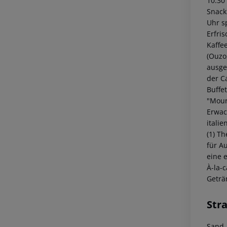
10:30 
Snack
Uhr s
Erfris
Kaffee
(Ouzo
ausge
der C
Buffe
"Mour
Erwac
italie
(1) T
für A
eine 
À-la-
Geträ
Str
Sand-