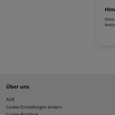
Hin
Diese
Bedür
Footer
Footer navigation
Über uns
AGB
Cookie-Einstellungen ändern
Cookie-Richtlinie