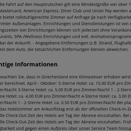
 die Fahrt auf den Hauptrutschen gilt eine Mindestgröße von über 
 Mastercard, American Express, Diner Club und Union Pay werden a
e bietet rollstuhlgerechte Zimmer auf Anfrage (je nach Verfügbarkei
mmter Außenanlagen, Einrichtungen und Dienstleistungen ist von
ngszeiten von Einrichtungen können sich jederzeit ohne Vorankünd
urants, SPA-/Wellness Einrichtungen und evtl. Animationsprogramm
 bei der Ankunft.
- Angegebene Entfernungen (z.B. Strand, Flughafe
mit dem Auto, die tatsächlichen Entfernungen können abweichen.
htige Informationen
 beachten Sie, dass in Griechenland eine Klimasteuer erhoben wird. 
r berechnet.
April - Oktober:
5-Sterne Hotel: ca. 15,00 EUR pro Z
er/Nacht
3-Sterne Hotel: ca. 5,00 EUR pro Zimmer/Nacht
1 - 2-Ster
rne Hotel: ca. 4,00 EUR pro Zimmer/Nacht
4-Sterne Hotel: ca. 3,00
er/Nacht
1 - 2-Sterne Hotel: ca. 0,50 EUR pro Zimmer/Nacht
Bei pla
 das Hotelzimmer am Ankunftstag erst ab der offiziellen Check-In-Ze
ielle Check-Out-Zeit des Hotels am Tag der Abreise einzuhalten. Be
ielle Check-Out-Zeit des Hotels am Tag der Abreise einzuhalten. F
gbarkeit und gegen einen Aufpreis über unser Service Team hinz