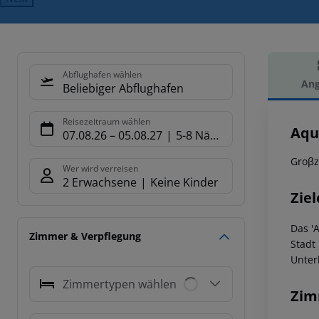
Abflughafen wählen
Ang
Beliebiger Abflughafen
Hot
Reisezeitraum wählen
Aqu
07.08.26
–
05.08.27
5-8 Nächte
Groβz
Wer wird verreisen
2 Erwachsene
Keine Kinder
Ziel
Das '
Zimmer & Verpflegung
Stadt
Unter
Zimmertypen wählen
Zim