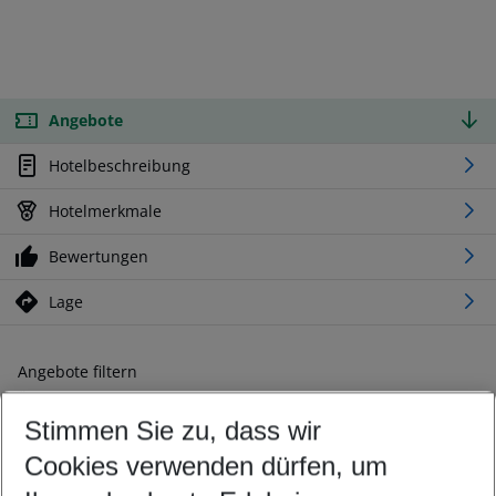
Angebote
Hotelbeschreibung
Hotelmerkmale
Bewertungen
Lage
Angebote filtern
Ändern Sie Ihre Kriterien nach Ihren Wünschen
Stimmen Sie zu, dass wir
Abflughafen wählen
Beliebiger Abflughafen
Cookies verwenden dürfen, um
Reisezeitraum wählen