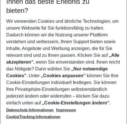
Ihnen das beste Erlebnis zu
07.08.26
–
05.08.27
5-8 Nächte
bieten?
Wer wird verreisen
2 Erwachsene
Keine Kinder
Wir verwenden Cookies und ähnliche Technologien, um
unsere Webseite für Sie funktionsfähig zu halten.
Mehr Filter anzeigen
Dadurch können wir die Nutzung unserer Plattform
verstehen und verbessern, Ihnen Support bieten sowie
Inhalte, Angebote und Werbung anzeigen, die für Sie
relevant sind und zu Ihnen passen. Klicken Sie auf
„Alle
akzeptieren“
, wenn Sie einverstanden sind. Ihnen reicht
das Nötigste? Dann wählen Sie
„Nur notwendige
Footer
Cookies“
. Unter
„Cookies anpassen“
können Sie Ihre
Footer navigation
Cookie-Einstellungen individuell festlegen. Sie können
Über uns
Ihre Privatsphäre-Einstellungen selbstverständlich
AGB
jederzeit ändern oder widerrufen – klicken Sie dazu
Service & Hilfe
Cookie-Einstellungen ändern
einfach unten auf
„Cookie-Einstellungen ändern“
.
Barrierefreies Reisen
Datenschutz-Informationen
Impressum
Cookie-Richtlinie
Folgen Sie uns
Check-in
Cookie/Tracking-Informationen
Datenschutz
FAQ
Impressum