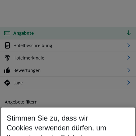
Angebote
Hotelbeschreibung
Hotelmerkmale
Bewertungen
Lage
Angebote filtern
Ändern Sie Ihre Kriterien nach Ihren Wünschen
Stimmen Sie zu, dass wir
Abflughafen wählen
Beliebiger Abflughafen
Cookies verwenden dürfen, um
Reisezeitraum wählen