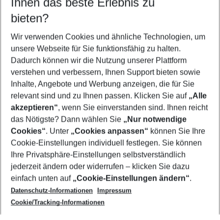
Ihnen das beste Erlebnis zu
08.08.26
–
06.08.27
5-8 Nächte
bieten?
Wer wird verreisen
2 Erwachsene
Keine Kinder
Wir verwenden Cookies und ähnliche Technologien, um
unsere Webseite für Sie funktionsfähig zu halten.
Mehr Filter anzeigen
Dadurch können wir die Nutzung unserer Plattform
verstehen und verbessern, Ihnen Support bieten sowie
Inhalte, Angebote und Werbung anzeigen, die für Sie
relevant sind und zu Ihnen passen. Klicken Sie auf
„Alle
akzeptieren“
, wenn Sie einverstanden sind. Ihnen reicht
das Nötigste? Dann wählen Sie
„Nur notwendige
Footer
Cookies“
. Unter
„Cookies anpassen“
können Sie Ihre
Footer navigation
Cookie-Einstellungen individuell festlegen. Sie können
Über uns
Ihre Privatsphäre-Einstellungen selbstverständlich
AGB
jederzeit ändern oder widerrufen – klicken Sie dazu
Service & Hilfe
Cookie-Einstellungen ändern
einfach unten auf
„Cookie-Einstellungen ändern“
.
Barrierefreies Reisen
Datenschutz-Informationen
Impressum
Cookie-Richtlinie
Folgen Sie uns
Check-in
Cookie/Tracking-Informationen
Datenschutz
FAQ
Impressum