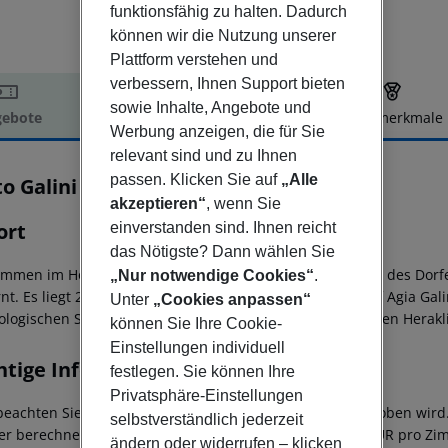
funktionsfähig zu halten. Dadurch
können wir die Nutzung unserer
Plattform verstehen und
verbessern, Ihnen Support bieten
sowie Inhalte, Angebote und
ebote
Hotelbeschreibung
Hotelmerkmale
Werbung anzeigen, die für Sie
elbeschreibung
relevant sind und zu Ihnen
passen. Klicken Sie auf
„Alle
o Galini
2
akzeptieren“
, wenn Sie
ort
einverstanden sind. Ihnen reicht
das Nötigste? Dann wählen Sie
ommen im Hotel Porto Galini, das sich auf der linken Seite des Dor
„Nur notwendige Cookies“
.
rnt. Es liegt 250 m von einem Kieselstrand, 1 km vom Dorf Agia Gal
Unter
„Cookies anpassen“
ologischen Stätte und 79 km vom internationalen Flughafen Herakli
können Sie Ihre Cookie-
Einstellungen individuell
htige Informationen
festlegen. Sie können Ihre
Privatsphäre-Einstellungen
 beachten Sie, dass in Griechenland eine Klimasteuer erhoben wird. 
selbstverständlich jederzeit
r berechnet. April - Oktober: 5-Sterne Hotel: ca. 15,00 EUR pro Z
ändern oder widerrufen – klicken