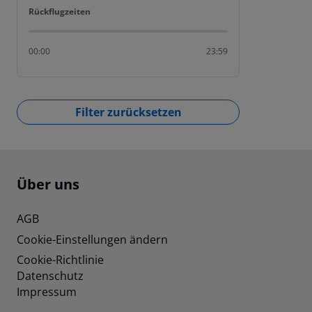
Rückflugzeiten
Rückflugzeiten
00:00
23:59
Filter zurücksetzen
Footer
Footer navigation
Über uns
AGB
Cookie-Einstellungen ändern
Cookie-Richtlinie
Datenschutz
Impressum