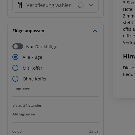
3-Ste
Verpflegung wählen
Hotel
Zimme
steht
offiz
Flüge anpassen
offiz
Verfü
Nur Direktflüge
Hin
Alle Flüge
Diese
Mit Koffer
Bedür
Ohne Koffer
Flugdauer
Flugdauer
Bis zu 24 Stunden
Abflugzeiten
Abflugzeiten
00:00
23:59