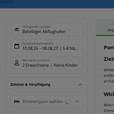
Abflughafen wählen
Ang
Beliebiger Abflughafen
Hot
Reisezeitraum wählen
Port
10.08.26
–
08.08.27
5-8 Nächte
Ziel
Wer wird verreisen
2 Erwachsene
Keine Kinder
Willk
entfe
archä
Zimmer & Verpflegung
Wic
Zimmertypen wählen
Bitte
Zimme