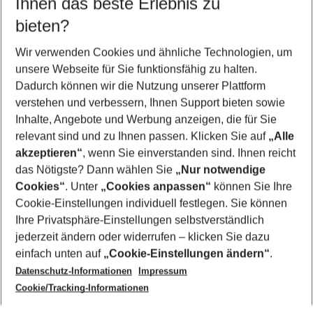
Ihnen das beste Erlebnis zu
07.08.26
–
05.08.27
5-8 Nächte
bieten?
Wer wird verreisen
2 Erwachsene
Keine Kinder
Wir verwenden Cookies und ähnliche Technologien, um
unsere Webseite für Sie funktionsfähig zu halten.
Mehr Filter anzeigen
Dadurch können wir die Nutzung unserer Plattform
verstehen und verbessern, Ihnen Support bieten sowie
Inhalte, Angebote und Werbung anzeigen, die für Sie
relevant sind und zu Ihnen passen. Klicken Sie auf
„Alle
akzeptieren“
, wenn Sie einverstanden sind. Ihnen reicht
das Nötigste? Dann wählen Sie
„Nur notwendige
Footer
Cookies“
. Unter
„Cookies anpassen“
können Sie Ihre
Footer navigation
Cookie-Einstellungen individuell festlegen. Sie können
Über uns
Ihre Privatsphäre-Einstellungen selbstverständlich
AGB
jederzeit ändern oder widerrufen – klicken Sie dazu
Service & Hilfe
Cookie-Einstellungen ändern
einfach unten auf
„Cookie-Einstellungen ändern“
.
Barrierefreies Reisen
Datenschutz-Informationen
Impressum
Cookie-Richtlinie
Folgen Sie uns
Check-in
Cookie/Tracking-Informationen
Datenschutz
FAQ
Impressum