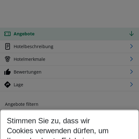
Angebote
Hotelbeschreibung
Hotelmerkmale
Bewertungen
Lage
Angebote filtern
Ändern Sie Ihre Kriterien nach Ihren Wünschen
Stimmen Sie zu, dass wir
Abflughafen wählen
Beliebiger Abflughafen
Cookies verwenden dürfen, um
Reisezeitraum wählen