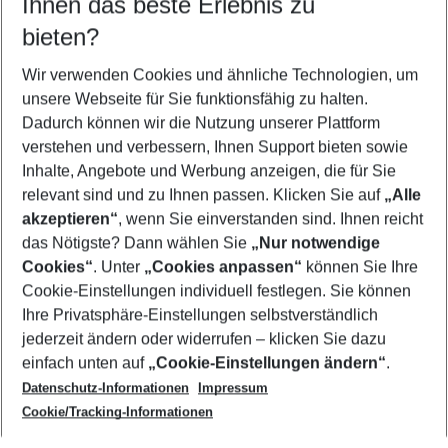
Ihnen das beste Erlebnis zu
11.08.26
–
09.08.27
5-8 Nächte
bieten?
Wer wird verreisen
2 Erwachsene
Keine Kinder
Wir verwenden Cookies und ähnliche Technologien, um
unsere Webseite für Sie funktionsfähig zu halten.
Mehr Filter anzeigen
Dadurch können wir die Nutzung unserer Plattform
verstehen und verbessern, Ihnen Support bieten sowie
Inhalte, Angebote und Werbung anzeigen, die für Sie
relevant sind und zu Ihnen passen. Klicken Sie auf
„Alle
akzeptieren“
, wenn Sie einverstanden sind. Ihnen reicht
das Nötigste? Dann wählen Sie
„Nur notwendige
Footer
Cookies“
. Unter
„Cookies anpassen“
können Sie Ihre
Footer navigation
Cookie-Einstellungen individuell festlegen. Sie können
Über uns
Ihre Privatsphäre-Einstellungen selbstverständlich
AGB
jederzeit ändern oder widerrufen – klicken Sie dazu
Service & Hilfe
Cookie-Einstellungen ändern
einfach unten auf
„Cookie-Einstellungen ändern“
.
Barrierefreies Reisen
Datenschutz-Informationen
Impressum
Cookie-Richtlinie
Folgen Sie uns
Check-in
Cookie/Tracking-Informationen
Datenschutz
FAQ
Impressum