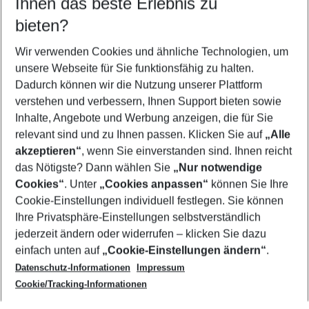
Ihnen das beste Erlebnis zu
08.08.26
–
06.08.27
5-8 Nächte
bieten?
Wer wird verreisen
2 Erwachsene
Keine Kinder
Wir verwenden Cookies und ähnliche Technologien, um
unsere Webseite für Sie funktionsfähig zu halten.
Mehr Filter anzeigen
Dadurch können wir die Nutzung unserer Plattform
verstehen und verbessern, Ihnen Support bieten sowie
Inhalte, Angebote und Werbung anzeigen, die für Sie
relevant sind und zu Ihnen passen. Klicken Sie auf
„Alle
akzeptieren“
, wenn Sie einverstanden sind. Ihnen reicht
das Nötigste? Dann wählen Sie
„Nur notwendige
Footer
Cookies“
. Unter
„Cookies anpassen“
können Sie Ihre
Footer navigation
Cookie-Einstellungen individuell festlegen. Sie können
Über uns
Ihre Privatsphäre-Einstellungen selbstverständlich
AGB
jederzeit ändern oder widerrufen – klicken Sie dazu
Service & Hilfe
Cookie-Einstellungen ändern
einfach unten auf
„Cookie-Einstellungen ändern“
.
Barrierefreies Reisen
Datenschutz-Informationen
Impressum
Cookie-Richtlinie
Folgen Sie uns
Check-in
Cookie/Tracking-Informationen
Datenschutz
FAQ
Impressum