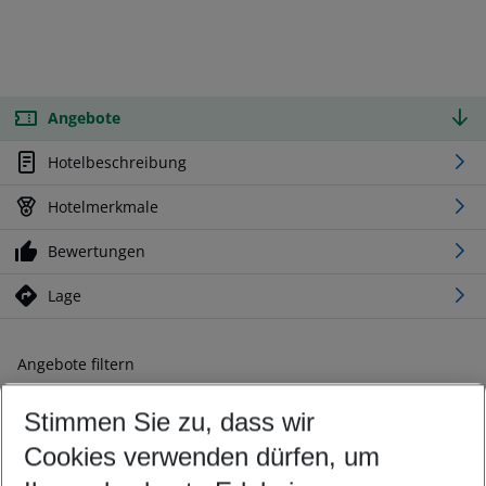
Angebote
Hotelbeschreibung
Hotelmerkmale
Bewertungen
Lage
Angebote filtern
Ändern Sie Ihre Kriterien nach Ihren Wünschen
Stimmen Sie zu, dass wir
Abflughafen wählen
Beliebiger Abflughafen
Cookies verwenden dürfen, um
Reisezeitraum wählen