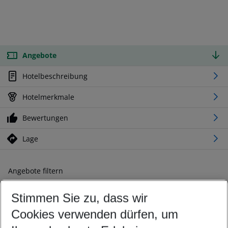
Angebote
Hotelbeschreibung
Hotelmerkmale
Bewertungen
Lage
Angebote filtern
Ändern Sie Ihre Kriterien nach Ihren Wünschen
Stimmen Sie zu, dass wir
Abflughafen wählen
Beliebiger Abflughafen
Cookies verwenden dürfen, um
Reisezeitraum wählen