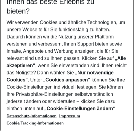
Ihnen das beste Erlebnis zu
10.08.26
–
08.08.27
5-8 Nächte
bieten?
Wer wird verreisen
2 Erwachsene
Keine Kinder
Wir verwenden Cookies und ähnliche Technologien, um
unsere Webseite für Sie funktionsfähig zu halten.
Mehr Filter anzeigen
Dadurch können wir die Nutzung unserer Plattform
verstehen und verbessern, Ihnen Support bieten sowie
Inhalte, Angebote und Werbung anzeigen, die für Sie
relevant sind und zu Ihnen passen. Klicken Sie auf
„Alle
akzeptieren“
, wenn Sie einverstanden sind. Ihnen reicht
das Nötigste? Dann wählen Sie
„Nur notwendige
Footer
Cookies“
. Unter
„Cookies anpassen“
können Sie Ihre
Footer navigation
Cookie-Einstellungen individuell festlegen. Sie können
Über uns
Ihre Privatsphäre-Einstellungen selbstverständlich
AGB
jederzeit ändern oder widerrufen – klicken Sie dazu
Service & Hilfe
Cookie-Einstellungen ändern
einfach unten auf
„Cookie-Einstellungen ändern“
.
Barrierefreies Reisen
Datenschutz-Informationen
Impressum
Cookie-Richtlinie
Folgen Sie uns
Check-in
Cookie/Tracking-Informationen
Datenschutz
FAQ
Impressum