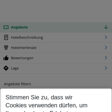
Angebote
Hotelbeschreibung
Hotelmerkmale
Bewertungen
Lage
Angebote filtern
Ändern Sie Ihre Kriterien nach Ihren Wünschen
Stimmen Sie zu, dass wir
Abflughafen wählen
Beliebiger Abflughafen
Cookies verwenden dürfen, um
Reisezeitraum wählen