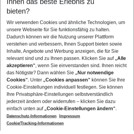
Ihnen das beste Erlebnis zu
09.08.26
–
07.08.27
5-8 Nächte
bieten?
Wer wird verreisen
2 Erwachsene
Keine Kinder
Wir verwenden Cookies und ähnliche Technologien, um
unsere Webseite für Sie funktionsfähig zu halten.
Mehr Filter anzeigen
Dadurch können wir die Nutzung unserer Plattform
verstehen und verbessern, Ihnen Support bieten sowie
Inhalte, Angebote und Werbung anzeigen, die für Sie
relevant sind und zu Ihnen passen. Klicken Sie auf
„Alle
akzeptieren“
, wenn Sie einverstanden sind. Ihnen reicht
das Nötigste? Dann wählen Sie
„Nur notwendige
Footer
Cookies“
. Unter
„Cookies anpassen“
können Sie Ihre
Footer navigation
Cookie-Einstellungen individuell festlegen. Sie können
Über uns
Ihre Privatsphäre-Einstellungen selbstverständlich
AGB
jederzeit ändern oder widerrufen – klicken Sie dazu
Service & Hilfe
Cookie-Einstellungen ändern
einfach unten auf
„Cookie-Einstellungen ändern“
.
Barrierefreies Reisen
Datenschutz-Informationen
Impressum
Cookie-Richtlinie
Folgen Sie uns
Check-in
Cookie/Tracking-Informationen
Datenschutz
FAQ
Impressum