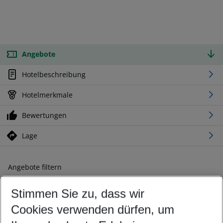
Angebote
Hotelbeschreibung
Hotelmerkmale
Bewertungen
Lage
Angebote filtern
Ändern Sie Ihre Kriterien nach Ihren Wünschen
Stimmen Sie zu, dass wir
Abflughafen wählen
Beliebiger Abflughafen
Cookies verwenden dürfen, um
Reisezeitraum wählen