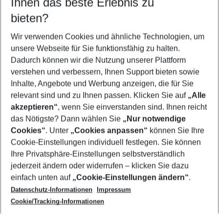
Ihnen das beste Erlebnis zu
08.08.26
–
06.08.27
5-8 Nächte
bieten?
Wer wird verreisen
2 Erwachsene
Keine Kinder
Wir verwenden Cookies und ähnliche Technologien, um
unsere Webseite für Sie funktionsfähig zu halten.
Mehr Filter anzeigen
Dadurch können wir die Nutzung unserer Plattform
verstehen und verbessern, Ihnen Support bieten sowie
Inhalte, Angebote und Werbung anzeigen, die für Sie
relevant sind und zu Ihnen passen. Klicken Sie auf
„Alle
akzeptieren“
, wenn Sie einverstanden sind. Ihnen reicht
das Nötigste? Dann wählen Sie
„Nur notwendige
Footer
Cookies“
. Unter
„Cookies anpassen“
können Sie Ihre
Footer navigation
Cookie-Einstellungen individuell festlegen. Sie können
Über uns
Ihre Privatsphäre-Einstellungen selbstverständlich
AGB
jederzeit ändern oder widerrufen – klicken Sie dazu
Service & Hilfe
Cookie-Einstellungen ändern
einfach unten auf
„Cookie-Einstellungen ändern“
.
Barrierefreies Reisen
Datenschutz-Informationen
Impressum
Cookie-Richtlinie
Folgen Sie uns
Check-in
Cookie/Tracking-Informationen
Datenschutz
FAQ
Impressum