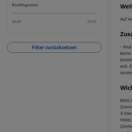
Rückflugzeiten
Wel
Rückflugzeiten
Auf A
00:00
23:59
Zus
- Vis
Filter zurücksetzen
keine
besti
evtl.
Anima
Wic
Bitte
Zimme
3-Ste
Hotel
Zimme