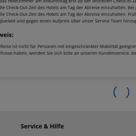
 das Hotelzimmer am Ankunftstag erst ab der offiziellen Check-In-Ze
ielle Check-Out-Zeit des Hotels am Tag der Abreise einzuhalten. Be
ielle Check-Out-Zeit des Hotels am Tag der Abreise einzuhalten. F
gbarkeit und gegen einen Aufpreis über unser Service Team hinz
weis:
 Reise ist nicht für Personen mit eingeschränkter Mobilität geeign
fnisse haben, wenden Sie sich bitte an unseren Kundenservice, be
Service & Hilfe