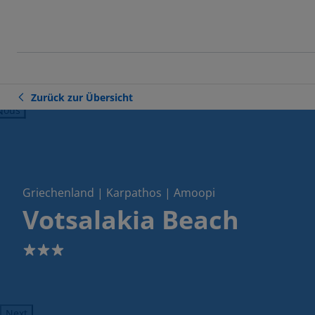
Zurück zur Übersicht
ious
Griechenland | Karpathos | Amoopi
Votsalakia Beach
3
Next