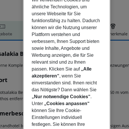
ähnliche Technologien, um
unsere Webseite für Sie
funktionsfähig zu halten. Dadurch
können wir die Nutzung unserer
ebote
Hotelbeschreibung
Hotelmerkmale
Plattform verstehen und
verbessern, Ihnen Support bieten
elbeschreibung
sowie Inhalte, Angebote und
salakia Beach
Werbung anzeigen, die für Sie
3
relevant sind und zu Ihnen
erne Komplex in typischer Inselarchitektur mit einem ungezwung
passen. Klicken Sie auf
„Alle
akzeptieren“
, wenn Sie
ort
einverstanden sind. Ihnen reicht
das Nötigste? Dann wählen Sie
Votsalakia Beach Hotel' ist ein kleines Hotel am Meer, nur 50 m 
„Nur notwendige Cookies“
.
thos entfernt.
Unter
„Cookies anpassen“
können Sie Ihre Cookie-
merbeschreibung
Einstellungen individuell
festlegen. Sie können Ihre
trandhotel bietet insgesamt 24 Zimmer, zur standardmässigen Aus