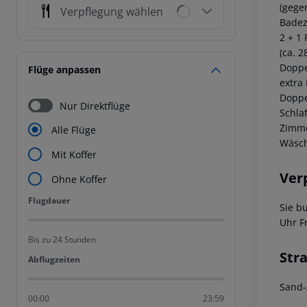
(gege
Verpflegung wählen
Badez
2 + 1
(ca. 2
Doppe
Flüge anpassen
extra 
Doppe
Nur Direktflüge
Schla
Zimme
Alle Flüge
Wäsch
Mit Koffer
Ver
Ohne Koffer
Flugdauer
Flugdauer
Sie b
Uhr F
Bis zu 24 Stunden
Str
Abflugzeiten
Abflugzeiten
Sand-
00:00
23:59