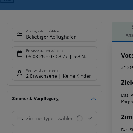
Abflughafen wählen
Ang
Beliebiger Abflughafen
Hot
Reisezeitraum wählen
Vot
09.08.26
–
07.08.27
5-8 Nächte
3*-St
Wer wird verreisen
2 Erwachsene
Keine Kinder
Ziel
Das '
Zimmer & Verpflegung
Karpa
Zim
Zimmertypen wählen
Das S