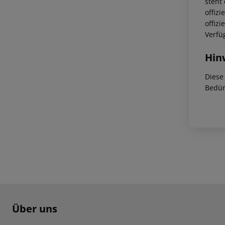
steht
offiz
offiz
Verfü
Hin
Diese
Bedür
Footer
Footer navigation
Über uns