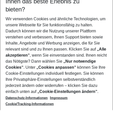
Ihnen das beste Erlebnis zu
11.08.26
–
09.08.27
5-8 Nächte
bieten?
Wer wird verreisen
2 Erwachsene
Keine Kinder
Wir verwenden Cookies und ähnliche Technologien, um
unsere Webseite für Sie funktionsfähig zu halten.
Mehr Filter anzeigen
Dadurch können wir die Nutzung unserer Plattform
verstehen und verbessern, Ihnen Support bieten sowie
Inhalte, Angebote und Werbung anzeigen, die für Sie
relevant sind und zu Ihnen passen. Klicken Sie auf
„Alle
akzeptieren“
, wenn Sie einverstanden sind. Ihnen reicht
das Nötigste? Dann wählen Sie
„Nur notwendige
Footer
Cookies“
. Unter
„Cookies anpassen“
können Sie Ihre
Footer navigation
Cookie-Einstellungen individuell festlegen. Sie können
Über uns
Ihre Privatsphäre-Einstellungen selbstverständlich
AGB
jederzeit ändern oder widerrufen – klicken Sie dazu
Service & Hilfe
Cookie-Einstellungen ändern
einfach unten auf
„Cookie-Einstellungen ändern“
.
Barrierefreies Reisen
Datenschutz-Informationen
Impressum
Cookie-Richtlinie
Folgen Sie uns
Check-in
Cookie/Tracking-Informationen
Datenschutz
FAQ
Impressum