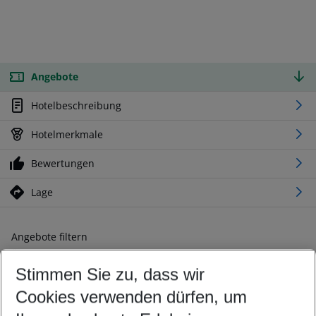
Angebote
Hotelbeschreibung
Hotelmerkmale
Bewertungen
Lage
Angebote filtern
Ändern Sie Ihre Kriterien nach Ihren Wünschen
Stimmen Sie zu, dass wir
Abflughafen wählen
Beliebiger Abflughafen
Cookies verwenden dürfen, um
Reisezeitraum wählen