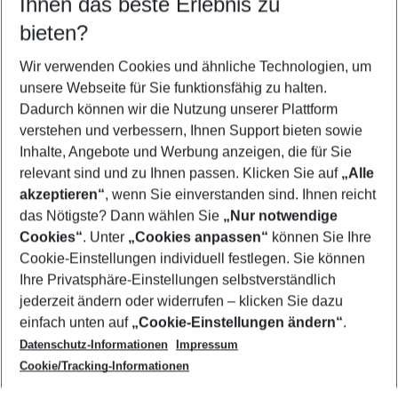
Ihnen das beste Erlebnis zu
10.08.26
–
08.08.27
5-8 Nächte
bieten?
Wer wird verreisen
2 Erwachsene
Keine Kinder
Wir verwenden Cookies und ähnliche Technologien, um
unsere Webseite für Sie funktionsfähig zu halten.
Mehr Filter anzeigen
Dadurch können wir die Nutzung unserer Plattform
verstehen und verbessern, Ihnen Support bieten sowie
Inhalte, Angebote und Werbung anzeigen, die für Sie
relevant sind und zu Ihnen passen. Klicken Sie auf
„Alle
akzeptieren“
, wenn Sie einverstanden sind. Ihnen reicht
das Nötigste? Dann wählen Sie
„Nur notwendige
Footer
Cookies“
. Unter
„Cookies anpassen“
können Sie Ihre
Footer navigation
Cookie-Einstellungen individuell festlegen. Sie können
Über uns
Ihre Privatsphäre-Einstellungen selbstverständlich
AGB
jederzeit ändern oder widerrufen – klicken Sie dazu
Service & Hilfe
Cookie-Einstellungen ändern
einfach unten auf
„Cookie-Einstellungen ändern“
.
Barrierefreies Reisen
Datenschutz-Informationen
Impressum
Cookie-Richtlinie
Folgen Sie uns
Check-in
Cookie/Tracking-Informationen
Datenschutz
FAQ
Impressum