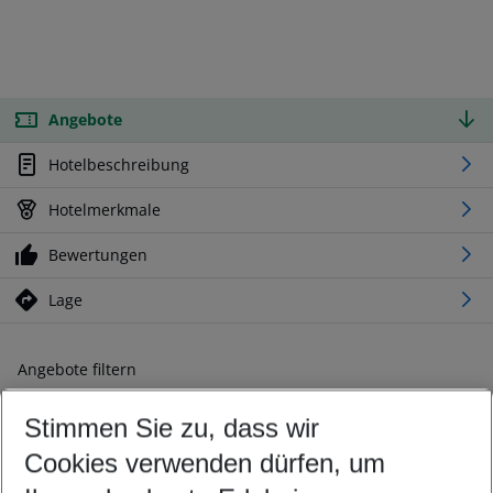
Angebote
Hotelbeschreibung
Hotelmerkmale
Bewertungen
Lage
Angebote filtern
Ändern Sie Ihre Kriterien nach Ihren Wünschen
Stimmen Sie zu, dass wir
Abflughafen wählen
Beliebiger Abflughafen
Cookies verwenden dürfen, um
Reisezeitraum wählen