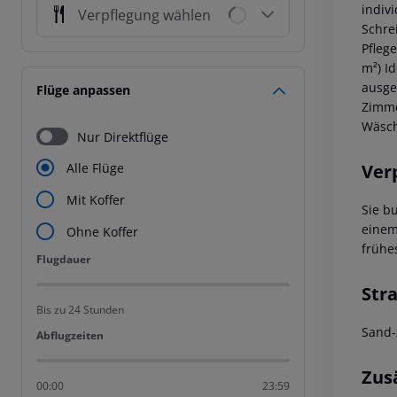
indivi
Verpflegung wählen
Schre
Pfleg
m²)
Id
ausges
Flüge anpassen
Zimme
Wäsch
Nur Direktflüge
Ver
Alle Flüge
Mit Koffer
Sie b
einem
Ohne Koffer
frühe
Flugdauer
Flugdauer
Str
Bis zu 24 Stunden
Sand-
Abflugzeiten
Abflugzeiten
Zus
00:00
23:59