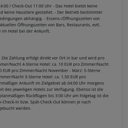
14:00 / Check-Out 11:00 Uhr
- Das Hotel bietet keine
nd keine Haustiere gestattet.
- Der Betrieb bestimmter
bedingungen abhängig.
- Essens-/Öffnungszeiten von
tuellen Öffnungszeiten von Bars, Restaurants, evtl.
im Hotel bei der Ankunft.
Die Zahlung erfolgt direkt vor Ort in bar und wird pro
immer/Nacht 4-Sterne Hotel: ca. 10 EUR pro Zimmer/Nacht
2,00 EUR pro Zimmer/Nacht November - März: 5-Sterne
immer/Nacht 3-Sterne Hotel: ca. 1,50 EUR pro
anmäßiger Ankunft im Zielgebiet ab 04:00 Uhr morgens
it des jeweiligen Hotels zur Verfügung. Ebenso ist die
i planmäßigen Rückflügen bis 3:00 Uhr am Folgetag ist die
rüh-Check-In bzw. Spät-Check-Out können je nach
ugebucht werden.