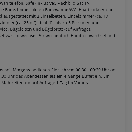
wahltelefon, Safe (inklusive), Flachbild-Sat-TV,
. Die Badezimmer bieten Badewanne/WC, Haartrockner und
d ausgestattet mit 2 Einzelbetten.
Einzelzimmer (ca. 17
zimmer (ca. 25 m²)
Ideal für bis zu 3 Personen und
ice, Bügeleisen und Bügelbrett (auf Anfrage),
 Bettwäschewechsel, 5 x wöchentlich Handtuchwechsel und
 akzeptieren
sion'.
Morgens bedienen Sie sich von 06:30 - 09:30 Uhr an
30 Uhr das Abendessen als ein 4-Gänge-Buffet ein. Ein
e Mahlzeitenbox auf Anfrage 1 Tag im Voraus.