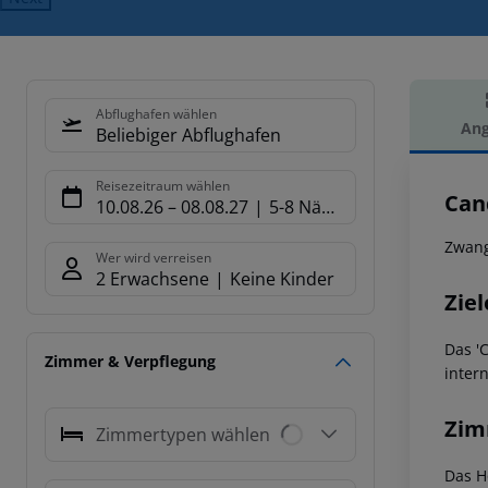
Abflughafen wählen
Ang
Beliebiger Abflughafen
Hot
Reisezeitraum wählen
Can
10.08.26
–
08.08.27
5-8 Nächte
Zwang
Wer wird verreisen
2 Erwachsene
Keine Kinder
Ziel
Das '
Zimmer & Verpflegung
inter
Zim
Zimmertypen wählen
Das H