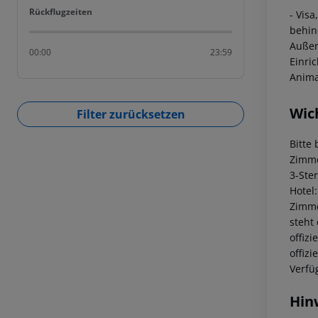
Rückflugzeiten
Rückflugzeiten
- Vis
behin
Außen
00:00
23:59
Einri
Anima
Wic
Filter zurücksetzen
Bitte
Zimme
3-Ste
Hotel
Zimme
steht
offiz
offiz
Verfü
Hin