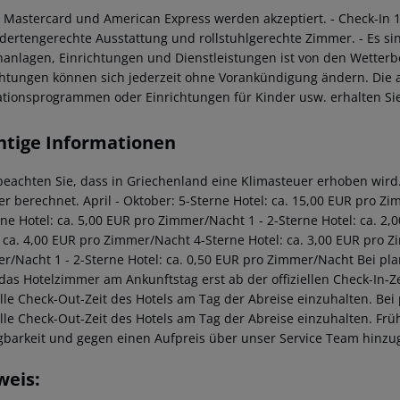
a, Mastercard und American Express werden akzeptiert.
- Check-In 
dertengerechte Ausstattung und rollstuhlgerechte Zimmer.
- Es si
anlagen, Einrichtungen und Dienstleistungen ist von den Wetter
chtungen können sich jederzeit ohne Vorankündigung ändern. Die ak
tionsprogrammen oder Einrichtungen für Kinder usw. erhalten Sie 
htige Informationen
 beachten Sie, dass in Griechenland eine Klimasteuer erhoben wird. 
r berechnet. April - Oktober: 5-Sterne Hotel: ca. 15,00 EUR pro Z
rne Hotel: ca. 5,00 EUR pro Zimmer/Nacht 1 - 2-Sterne Hotel: ca. 
: ca. 4,00 EUR pro Zimmer/Nacht 4-Sterne Hotel: ca. 3,00 EUR pro Z
r/Nacht 1 - 2-Sterne Hotel: ca. 0,50 EUR pro Zimmer/Nacht Bei pl
 das Hotelzimmer am Ankunftstag erst ab der offiziellen Check-In-Ze
ielle Check-Out-Zeit des Hotels am Tag der Abreise einzuhalten. Be
ielle Check-Out-Zeit des Hotels am Tag der Abreise einzuhalten. F
gbarkeit und gegen einen Aufpreis über unser Service Team hinz
weis: