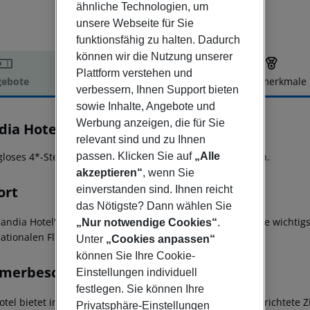
ähnliche Technologien, um
unsere Webseite für Sie
funktionsfähig zu halten. Dadurch
können wir die Nutzung unserer
Plattform verstehen und
ebote
Hotelbeschreibung
Hotelmerkmale
verbessern, Ihnen Support bieten
elbeschreibung
sowie Inhalte, Angebote und
Werbung anzeigen, die für Sie
dia Hotel
relevant sind und zu Ihnen
4
passen. Klicken Sie auf
„Alle
loses 4*-Sterne Hotel im Herzen der Stadt Athen gelegen.
akzeptieren“
, wenn Sie
ort
einverstanden sind. Ihnen reicht
das Nötigste? Dann wählen Sie
Candia Hotel' bietet eine optimale Lage um die in der Nähe wichti
„Nur notwendige Cookies“
.
nationalen Flughafen Athen sind es etwa 30 km.
Unter
„Cookies anpassen“
können Sie Ihre Cookie-
merbeschreibung
Einstellungen individuell
festlegen. Sie können Ihre
otel bietet insgesamt 142 modern und komfortabel eingerichtete
Privatsphäre-Einstellungen