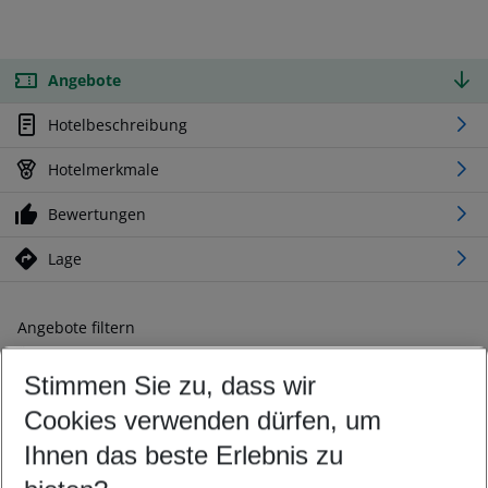
Angebote
Hotelbeschreibung
Hotelmerkmale
Bewertungen
Lage
Angebote filtern
Ändern Sie Ihre Kriterien nach Ihren Wünschen
Stimmen Sie zu, dass wir
Abflughafen wählen
Beliebiger Abflughafen
Cookies verwenden dürfen, um
Reisezeitraum wählen
Ihnen das beste Erlebnis zu
11.08.26
–
09.08.27
5-8 Nächte