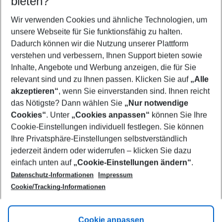
bieten?
Wer wird verreisen
2 Erwachsene
Keine Kinder
Wir verwenden Cookies und ähnliche Technologien, um
unsere Webseite für Sie funktionsfähig zu halten.
Mehr Filter anzeigen
Dadurch können wir die Nutzung unserer Plattform
verstehen und verbessern, Ihnen Support bieten sowie
Inhalte, Angebote und Werbung anzeigen, die für Sie
relevant sind und zu Ihnen passen. Klicken Sie auf
„Alle
akzeptieren“
, wenn Sie einverstanden sind. Ihnen reicht
das Nötigste? Dann wählen Sie
„Nur notwendige
Footer
Cookies“
. Unter
„Cookies anpassen“
können Sie Ihre
Footer navigation
Cookie-Einstellungen individuell festlegen. Sie können
Über uns
Ihre Privatsphäre-Einstellungen selbstverständlich
AGB
jederzeit ändern oder widerrufen – klicken Sie dazu
Service & Hilfe
Cookie-Einstellungen ändern
einfach unten auf
„Cookie-Einstellungen ändern“
.
Barrierefreies Reisen
Datenschutz-Informationen
Impressum
Cookie-Richtlinie
Folgen Sie uns
Check-in
Cookie/Tracking-Informationen
Datenschutz
FAQ
Impressum
Flugbeschränkungen
Hilfe & Kontakt
Cookie anpassen