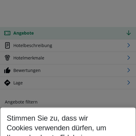
Angebote
Hotelbeschreibung
Hotelmerkmale
Bewertungen
Lage
Angebote filtern
Ändern Sie Ihre Kriterien nach Ihren Wünschen
Stimmen Sie zu, dass wir
Abflughafen wählen
Beliebiger Abflughafen
Cookies verwenden dürfen, um
Reisezeitraum wählen