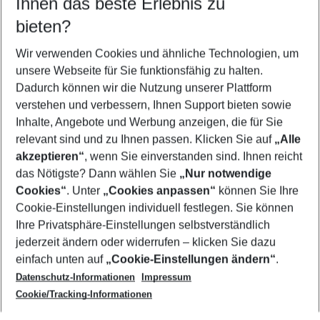
Ihnen das beste Erlebnis zu
09.08.26
–
07.08.27
5-8 Nächte
bieten?
Wer wird verreisen
2 Erwachsene
Keine Kinder
Wir verwenden Cookies und ähnliche Technologien, um
unsere Webseite für Sie funktionsfähig zu halten.
Mehr Filter anzeigen
Dadurch können wir die Nutzung unserer Plattform
verstehen und verbessern, Ihnen Support bieten sowie
Inhalte, Angebote und Werbung anzeigen, die für Sie
relevant sind und zu Ihnen passen. Klicken Sie auf
„Alle
akzeptieren“
, wenn Sie einverstanden sind. Ihnen reicht
das Nötigste? Dann wählen Sie
„Nur notwendige
Footer
Cookies“
. Unter
„Cookies anpassen“
können Sie Ihre
Footer navigation
Cookie-Einstellungen individuell festlegen. Sie können
Über uns
Ihre Privatsphäre-Einstellungen selbstverständlich
AGB
jederzeit ändern oder widerrufen – klicken Sie dazu
Service & Hilfe
Cookie-Einstellungen ändern
einfach unten auf
„Cookie-Einstellungen ändern“
.
Barrierefreies Reisen
Datenschutz-Informationen
Impressum
Cookie-Richtlinie
Folgen Sie uns
Check-in
Cookie/Tracking-Informationen
Datenschutz
FAQ
Impressum