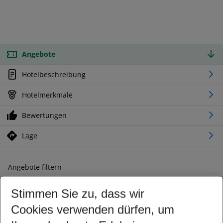
Angebote
Hotelbeschreibung
Hotelmerkmale
Bewertungen
Lage
Angebote filtern
Ändern Sie Ihre Kriterien nach Ihren Wünschen
Stimmen Sie zu, dass wir
Abflughafen wählen
Beliebiger Abflughafen
Cookies verwenden dürfen, um
Reisezeitraum wählen