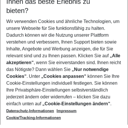
Ihnen das beste Erlebnis zu
08.08.26
–
06.08.27
5-8 Nächte
bieten?
Wer wird verreisen
2 Erwachsene
Keine Kinder
Wir verwenden Cookies und ähnliche Technologien, um
unsere Webseite für Sie funktionsfähig zu halten.
Mehr Filter anzeigen
Dadurch können wir die Nutzung unserer Plattform
verstehen und verbessern, Ihnen Support bieten sowie
Inhalte, Angebote und Werbung anzeigen, die für Sie
relevant sind und zu Ihnen passen. Klicken Sie auf
„Alle
akzeptieren“
, wenn Sie einverstanden sind. Ihnen reicht
das Nötigste? Dann wählen Sie
„Nur notwendige
Footer
Cookies“
. Unter
„Cookies anpassen“
können Sie Ihre
Footer navigation
Cookie-Einstellungen individuell festlegen. Sie können
Über uns
Ihre Privatsphäre-Einstellungen selbstverständlich
AGB
jederzeit ändern oder widerrufen – klicken Sie dazu
Service & Hilfe
Cookie-Einstellungen ändern
einfach unten auf
„Cookie-Einstellungen ändern“
.
Barrierefreies Reisen
Datenschutz-Informationen
Impressum
Cookie-Richtlinie
Folgen Sie uns
Check-in
Cookie/Tracking-Informationen
Datenschutz
FAQ
Impressum