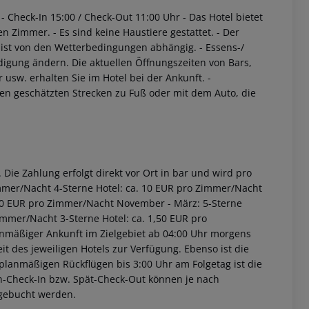
- Check-In 15:00 / Check-Out 11:00 Uhr
- Das Hotel bietet
ten Zimmer.
- Es sind keine Haustiere gestattet.
- Der
 ist von den Wetterbedingungen abhängig.
- Essens-/
igung ändern. Die aktuellen Öffnungszeiten von Bars,
usw. erhalten Sie im Hotel bei der Ankunft.
-
ten geschätzten Strecken zu Fuß oder mit dem Auto, die
Die Zahlung erfolgt direkt vor Ort in bar und wird pro
immer/Nacht 4-Sterne Hotel: ca. 10 EUR pro Zimmer/Nacht
2,00 EUR pro Zimmer/Nacht November - März: 5-Sterne
immer/Nacht 3-Sterne Hotel: ca. 1,50 EUR pro
anmäßiger Ankunft im Zielgebiet ab 04:00 Uhr morgens
it des jeweiligen Hotels zur Verfügung. Ebenso ist die
i planmäßigen Rückflügen bis 3:00 Uhr am Folgetag ist die
rüh-Check-In bzw. Spät-Check-Out können je nach
ugebucht werden.