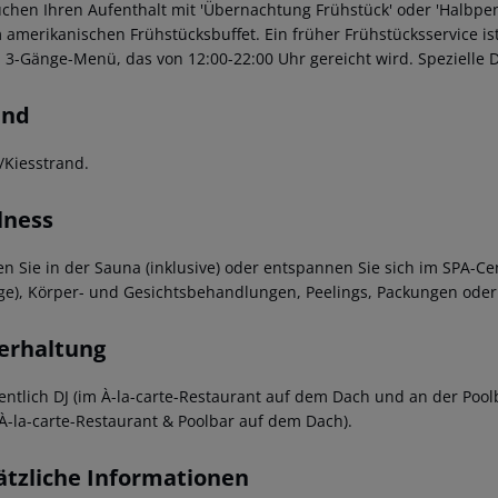
uchen Ihren Aufenthalt mit 'Übernachtung Frühstück' oder 'Halbpen
 amerikanischen Frühstücksbuffet. Ein früher Frühstücksservice is
in 3-Gänge-Menü, das von 12:00-22:00 Uhr gereicht wird. Spezielle D
and
/Kiesstrand.
lness
en Sie in der Sauna (inklusive) oder entspannen Sie sich im SPA-C
ge), Körper- und Gesichtsbehandlungen, Peelings, Packungen ode
erhaltung
entlich DJ (im À-la-carte-Restaurant auf dem Dach und an der Poo
À-la-carte-Restaurant & Poolbar auf dem Dach).
ätzliche Informationen