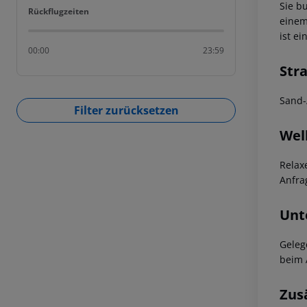
Sie b
Rückflugzeiten
Rückflugzeiten
einem
ist e
00:00
23:59
Str
Sand-
Filter zurücksetzen
Wel
Relax
Anfra
Unt
Geleg
beim 
Zus