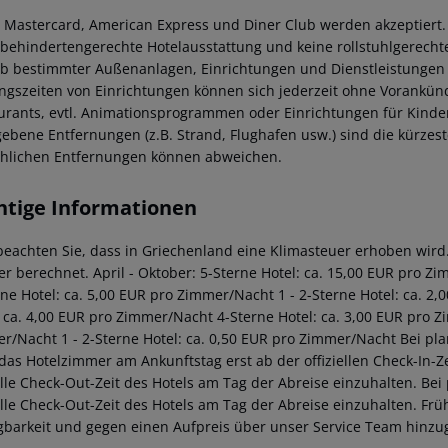
a, Mastercard, American Express und Diner Club werden akzeptiert.
 behindertengerechte Hotelausstattung und keine rollstuhlgerech
eb bestimmter Außenanlagen, Einrichtungen und Dienstleistungen
ngszeiten von Einrichtungen können sich jederzeit ohne Vorankünd
urants, evtl. Animationsprogrammen oder Einrichtungen für Kinder 
ebene Entfernungen (z.B. Strand, Flughafen usw.) sind die kürzes
chlichen Entfernungen können abweichen.
htige Informationen
 beachten Sie, dass in Griechenland eine Klimasteuer erhoben wird. 
r berechnet. April - Oktober: 5-Sterne Hotel: ca. 15,00 EUR pro Z
rne Hotel: ca. 5,00 EUR pro Zimmer/Nacht 1 - 2-Sterne Hotel: ca. 
: ca. 4,00 EUR pro Zimmer/Nacht 4-Sterne Hotel: ca. 3,00 EUR pro Z
r/Nacht 1 - 2-Sterne Hotel: ca. 0,50 EUR pro Zimmer/Nacht Bei pl
 das Hotelzimmer am Ankunftstag erst ab der offiziellen Check-In-Ze
ielle Check-Out-Zeit des Hotels am Tag der Abreise einzuhalten. Be
ielle Check-Out-Zeit des Hotels am Tag der Abreise einzuhalten. F
gbarkeit und gegen einen Aufpreis über unser Service Team hinz