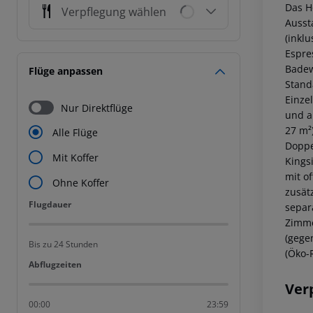
Das H
Verpflegung wählen
Ausst
(inklu
Espre
Badew
Flüge anpassen
Stand
Einze
Nur Direktflüge
und a
27 m²
Alle Flüge
Doppe
Mit Koffer
Kings
mit o
Ohne Koffer
zusät
Flugdauer
Flugdauer
separ
Zimme
(gege
Bis zu 24 Stunden
(Öko-
Abflugzeiten
Abflugzeiten
Ver
00:00
23:59