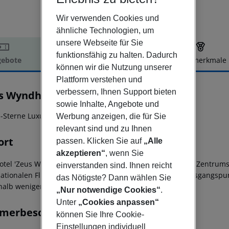
Wir verwenden Cookies und
ähnliche Technologien, um
unsere Webseite für Sie
funktionsfähig zu halten. Dadurch
ebote
Hotelbeschreibung
Hotelmerkmale
können wir die Nutzung unserer
elbeschreibung
Plattform verstehen und
verbessern, Ihnen Support bieten
s Wyndham Grand Athens
sowie Inhalte, Angebote und
5
*-Sterne Luxusparadies im Herzen von Athen!
Werbung anzeigen, die für Sie
relevant sind und zu Ihnen
ort
passen. Klicken Sie auf
„Alle
akzeptieren“
, wenn Sie
otel 'Zeus Wyndham Grand Athens' liegt in der Nähe des Zentrum
einverstanden sind. Ihnen reicht
nationalen Flughafen entfernt. Das Hotel ist der ideale Ausgangsp
das Nötigste? Dann wählen Sie
halb weniger Minuten zu erkunden.
„Nur notwendige Cookies“
.
Unter
„Cookies anpassen“
merbeschreibung
können Sie Ihre Cookie-
Einstellungen individuell