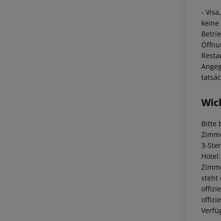
- Vis
keine
Betri
Öffnu
Resta
Angeg
tatsä
Wic
Bitte
Zimme
3-Ste
Hotel
Zimme
steht
offiz
offiz
Verfü