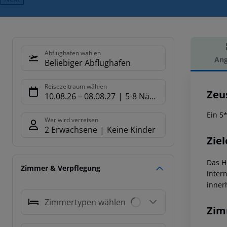
Abflughafen wählen
Ang
Beliebiger Abflughafen
Hot
Reisezeitraum wählen
Zeu
10.08.26
–
08.08.27
5-8 Nächte
Ein 5
Wer wird verreisen
2 Erwachsene
Keine Kinder
Ziel
Das H
Zimmer & Verpflegung
inter
inner
Zimmertypen wählen
Zim