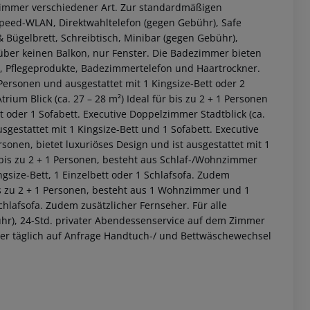
Zimmer verschiedener Art. Zur standardmäßigen
hspeed-WLAN, Direktwahltelefon (gegen Gebühr), Safe
n & Bügelbrett, Schreibtisch, Minibar (gegen Gebühr),
über keinen Balkon, nur Fenster. Die Badezimmer bieten
Pflegeprodukte, Badezimmertelefon und Haartrockner.
 Personen und ausgestattet mit 1 Kingsize-Bett oder 2
ium Blick (ca. 27 – 28 m²)
Ideal für bis zu 2 + 1 Personen
t oder 1 Sofabett.
Executive Doppelzimmer Stadtblick (ca.
usgestattet mit 1 Kingsize-Bett und 1 Sofabett.
Executive
ersonen, bietet luxuriöses Design und ist ausgestattet mit 1
 bis zu 2 + 1 Personen, besteht aus Schlaf-/Wohnzimmer
gsize-Bett, 1 Einzelbett oder 1 Schlafsofa. Zudem
is zu 2 + 1 Personen, besteht aus 1 Wohnzimmer und 1
 akzeptieren
chlafsofa. Zudem zusätzlicher Fernseher.
Für alle
ühr), 24-Std. privater Abendessenservice auf dem Zimmer
der täglich auf Anfrage Handtuch-/ und Bettwäschewechsel