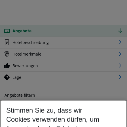
Angebote
Hotelbeschreibung
Hotelmerkmale
Bewertungen
Lage
Angebote filtern
Ändern Sie Ihre Kriterien nach Ihren Wünschen
Stimmen Sie zu, dass wir
Abflughafen wählen
Beliebiger Abflughafen
Cookies verwenden dürfen, um
Reisezeitraum wählen